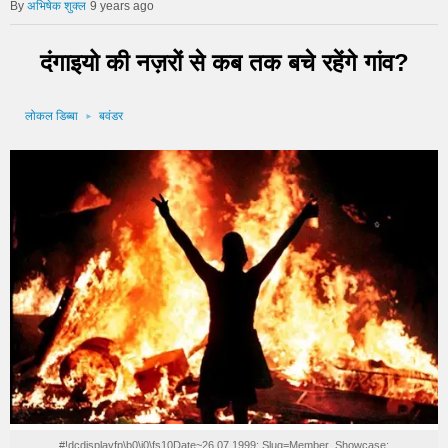
अभिषेक शुक्ल
9 years ago
दंगाइयो की नज़रों से कब तक बचे रहेंगे गांव?
लोकल डिब्बा
बवंडर
#!dcdisplayfp\b0\i0\fs10Date~26.07.1999; Slug=Member_Showcase;