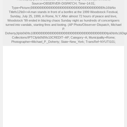
Source=OBSERVER-DISPATCH; Time~14:01;
Type=Picture;ÐÐÐÐÐÐÐÐÐÐÐÐÐÐÐÐÐÐÐÐÐÐÐÐÐÐÐÐÐÐÐÐfs16\bNo
Titlefs12\b0<>A man stands in front of a bonfire at the 1999 Woodstock Festival,
Sunday, July 25, 1999, in Rome, N.Y. After almost 72 hours of peace and love,
Woodstock '99 ended in blazing chaos Sunday night as hundreds of concertgoers
turned into vandals, starting fires and looting. (AP Photo/Observer-Dispatch, Michael
P.
Doherty)fp\b0\i0\fs10ÐÐÐÐÐÐÐÐÐÐÐÐÐÐÐÐÐÐÐÐÐÐÐÐÐÐÐÐÐÐÐÐfp\i0\b\fs16Digit
Collections/IPTCfp\b0\i0\fs10CREDIT~AP; Category~A; Municipality=Rome;
Photographer=Michael_P._Doherty; State~New_York; TransRef~NYUTI101;