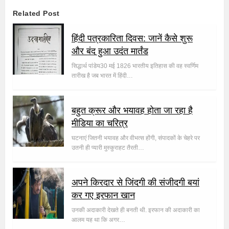
Related Post
हिंदी पत्रकारिता दिवस: जानें कैसे शुरू
और बंद हुआ उदंत मार्तंड
सिद्धार्थ पांडेय30 मई 1826 भारतीय इतिहास की वह स्वर्णिम
तारीख है जब भारत में हिंदी…
बहुत क्रूर और भयावह होता जा रहा है
मीडिया का चरित्र
घटनाएं जितनी भयावह और वीभत्स होंगी, संपादकों के चेहरे पर
उतनी ही प्यारी मुस्कुराहट तैरती…
अपने किरदार से जिंदगी की संजीदगी बयां
कर गए इरफान खान
उनकी अदाकारी देखते ही बनती थी. इरफान की अदाकारी का
आलम यह था कि अगर…