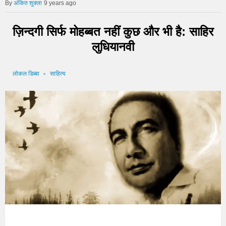
अंकित शुक्ला
9 years ago
ज़िन्दगी सिर्फ मोहब्बत नहीं कुछ और भी है: साहिर
लुधियानवी
लोकल डिब्बा
साहित्य