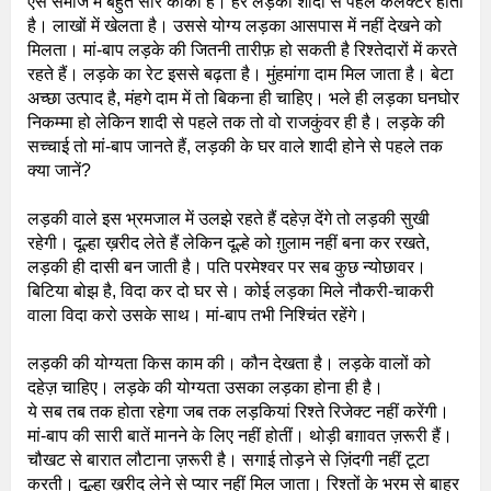
ऐसे समाज में बहुत सारे काका हैं। हर लड़का शादी से पहले कलेक्टर होता
है। लाखों में खेलता है। उससे योग्य लड़का आसपास में नहीं देखने को
मिलता। मां-बाप लड़के की जितनी तारीफ़ हो सकती है रिश्तेदारों में करते
रहते हैं। लड़के का रेट इससे बढ़ता है। मुंहमांगा दाम मिल जाता है। बेटा
अच्छा उत्पाद है, मंहगे दाम में तो बिकना ही चाहिए। भले ही लड़का घनघोर
निकम्मा हो लेकिन शादी से पहले तक तो वो राजकुंवर ही है। लड़के की
सच्चाई तो मां-बाप जानते हैं, लड़की के घर वाले शादी होने से पहले तक
क्या जानें?
लड़की वाले इस भ्रमजाल में उलझे रहते हैं दहेज़ देंगे तो लड़की सुखी
रहेगी। दूल्हा ख़रीद लेते हैं लेकिन दूल्हे को ग़ुलाम नहीं बना कर रखते,
लड़की ही दासी बन जाती है। पति परमेश्वर पर सब कुछ न्योछावर।
बिटिया बोझ है, विदा कर दो घर से। कोई लड़का मिले नौकरी-चाकरी
वाला विदा करो उसके साथ। मां-बाप तभी निश्चिंत रहेंगे।
लड़की की योग्यता किस काम की। कौन देखता है। लड़के वालों को
दहेज़ चाहिए। लड़के की योग्यता उसका लड़का होना ही है।
ये सब तब तक होता रहेगा जब तक लड़कियां रिश्ते रिजेक्ट नहीं करेंगी।
मां-बाप की सारी बातें मानने के लिए नहीं होतीं। थोड़ी बग़ावत ज़रूरी हैं।
चौखट से बारात लौटाना ज़रूरी है। सगाई तोड़ने से ज़िंदगी नहीं टूटा
करती। दूल्हा ख़रीद लेने से प्यार नहीं मिल जाता। रिश्तों के भरम से बाहर