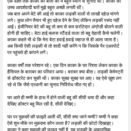
एक वक़्त तक काका की बातों को मैं बहुत ध्यान से सुनता था। काका की
उच्च आदर्शवादी बातें मुझे बहुत अच्छी लगती थीं।
जब बात अपने बेटे की आई तो काका लड़की वालों से लाखों दहेज़ मांगने
लगे। कुछ लोग तैयार भी हुए दहेज़ देने के लिए लेकिन लड़की पसंद नहीं
आई। इंजीनियर बेटे की बहू तो कम से कम फ़र्राटेदार अंग्रेज़ी बोलने वाली
होनी ही चाहिए। बेटा हाई क्लास स्टैंडर्ड वाला तो बहू देहाती कैसे चलेगी।
काका कहते भी थे कि मेरा बेटा हवाई हवाई जहाज़ से ही आता जाता है।
अब किसी ऐसी लड़की से तो शादी नहीं करेंगे न कि जिसके पैर एअरपोर्ट
पर पहुंचते ही कांपने लगें।
काका वर्षों तक परेशान रहे। एक दिन काका के घर रिश्ता लेकर काका के
हैसियत के बाराबर का परिवार आया। बराबर क्या बीस। लड़की केमेस्ट्री
से डॉक्टरेट कर चुकी थी। काका सुबह सुबह घर आए। वह ऐसे ख़ुश लग
रहे थे कि जैसे प्रधानी का चुनाव निर्विरोध जीत गए हों।
घर आते ही मम्मी के हाथ में होने वाली बहू की सीवी थमा दी और कहा
देखिए डॉक्टर बहू मिल रही है, सीवी देखिए।
घर पर मुक़दमें की फ़ाइलें आती थीं, सीवी क्या जाने मम्मी? मम्मी ने कहा
ऐसे शुभ मौके पर मुक़दमा कौन लाता है? लड़की की फ़ोटो दिखाइए।
काका ने कहा मुक़दमे की फ़ाइल नहीं है, यह लड़की के अकादमिक