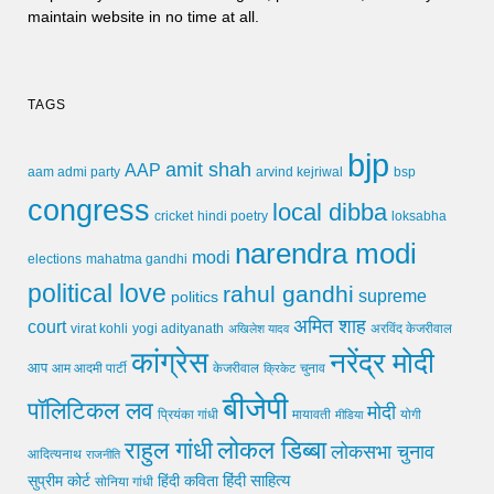
maintain website in no time at all.
TAGS
bjp
amit shah
AAP
arvind kejriwal
aam admi party
bsp
congress
local dibba
cricket
loksabha
hindi poetry
narendra modi
modi
elections
mahatma gandhi
political love
rahul gandhi
supreme
politics
अमित शाह
court
virat kohli
yogi adityanath
अखिलेश यादव
अरविंद केजरीवाल
कांग्रेस
नरेंद्र मोदी
आप
आम आदमी पार्टी
चुनाव
केजरीवाल
क्रिकेट
बीजेपी
पॉलिटिकल लव
मोदी
मायावती
प्रियंका गांधी
मीडिया
योगी
लोकल डिब्बा
राहुल गांधी
लोकसभा चुनाव
आदित्यनाथ
राजनीति
हिंदी साहित्य
सुप्रीम कोर्ट
हिंदी कविता
सोनिया गांधी