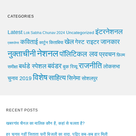
CATEGORIES
इंटरनेशनल
Latest
Uncategorized
Lok Sabha Chunav 2024
खेल
जानकार
कविताई
गेस्ट राइटर
किताबिया
कार्टून
एक्सप्लेनर
नेशनल
नुक्ताचीनी
पॉलिटिकल लव
प्रवचन
फ़िल्म
राजनीति
बवंडर
बर्थडे स्पेशल
लोकसभा
समीक्षा
बुक रिव्यू
विशेष
साहित्य
सिनेमा
चुनाव 2019
सोशलपुर
RECENT POSTS
खबरगांव चैनल का मालिक कौन है, कहां से चलता है?
हर चुनाव नहीं जिताता फ्री बिजली का वादा, पढ़िए कब-कब हार मिली