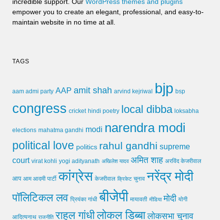
incredible support. Our
WordPress themes and plugins
empower you to create an elegant, professional, and easy-to-
maintain website in no time at all.
TAGS
bjp
amit shah
AAP
arvind kejriwal
aam admi party
bsp
congress
local dibba
cricket
loksabha
hindi poetry
narendra modi
modi
elections
mahatma gandhi
political love
rahul gandhi
supreme
politics
अमित शाह
court
virat kohli
yogi adityanath
अखिलेश यादव
अरविंद केजरीवाल
कांग्रेस
नरेंद्र मोदी
आप
आम आदमी पार्टी
चुनाव
केजरीवाल
क्रिकेट
बीजेपी
पॉलिटिकल लव
मोदी
मायावती
प्रियंका गांधी
मीडिया
योगी
लोकल डिब्बा
राहुल गांधी
लोकसभा चुनाव
आदित्यनाथ
राजनीति