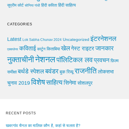
हिंदी साहित्य
सुप्रीम कोर्ट
हिंदी कविता
सोनिया गांधी
CATEGORIES
इंटरनेशनल
Latest
Uncategorized
Lok Sabha Chunav 2024
खेल
जानकार
कविताई
गेस्ट राइटर
किताबिया
कार्टून
एक्सप्लेनर
नेशनल
नुक्ताचीनी
पॉलिटिकल लव
प्रवचन
फ़िल्म
राजनीति
बवंडर
बर्थडे स्पेशल
लोकसभा
समीक्षा
बुक रिव्यू
विशेष
साहित्य
सिनेमा
चुनाव 2019
सोशलपुर
RECENT POSTS
खबरगांव चैनल का मालिक कौन है, कहां से चलता है?