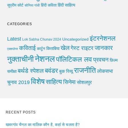
हिंदी साहित्य
सुप्रीम कोर्ट
हिंदी कविता
सोनिया गांधी
CATEGORIES
इंटरनेशनल
Latest
Uncategorized
Lok Sabha Chunav 2024
खेल
जानकार
कविताई
गेस्ट राइटर
किताबिया
कार्टून
एक्सप्लेनर
नेशनल
नुक्ताचीनी
पॉलिटिकल लव
प्रवचन
फ़िल्म
राजनीति
बवंडर
बर्थडे स्पेशल
लोकसभा
समीक्षा
बुक रिव्यू
विशेष
साहित्य
सिनेमा
चुनाव 2019
सोशलपुर
RECENT POSTS
खबरगांव चैनल का मालिक कौन है, कहां से चलता है?