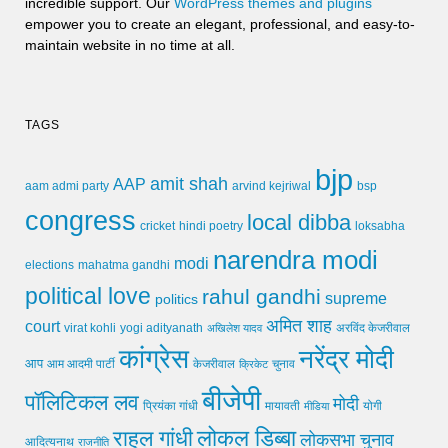
incredible support. Our
WordPress themes and plugins
empower you to create an elegant, professional, and easy-to-
maintain website in no time at all.
TAGS
bjp
amit shah
AAP
arvind kejriwal
aam admi party
bsp
congress
local dibba
cricket
loksabha
hindi poetry
narendra modi
modi
elections
mahatma gandhi
political love
rahul gandhi
supreme
politics
अमित शाह
court
virat kohli
yogi adityanath
अखिलेश यादव
अरविंद केजरीवाल
कांग्रेस
नरेंद्र मोदी
आप
आम आदमी पार्टी
चुनाव
केजरीवाल
क्रिकेट
बीजेपी
पॉलिटिकल लव
मोदी
मायावती
प्रियंका गांधी
मीडिया
योगी
लोकल डिब्बा
राहुल गांधी
लोकसभा चुनाव
आदित्यनाथ
राजनीति