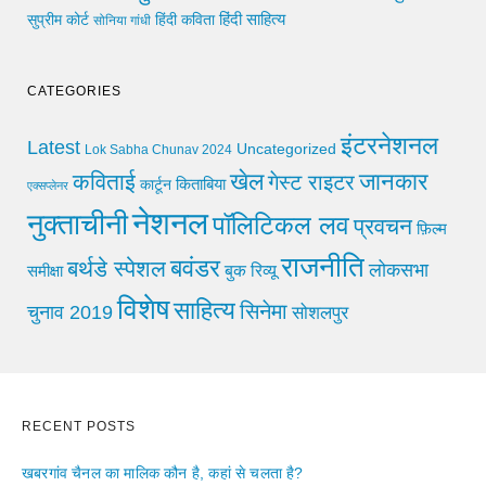
हिंदी साहित्य
सुप्रीम कोर्ट
हिंदी कविता
सोनिया गांधी
CATEGORIES
इंटरनेशनल
Latest
Uncategorized
Lok Sabha Chunav 2024
खेल
जानकार
कविताई
गेस्ट राइटर
किताबिया
कार्टून
एक्सप्लेनर
नेशनल
नुक्ताचीनी
पॉलिटिकल लव
प्रवचन
फ़िल्म
राजनीति
बवंडर
बर्थडे स्पेशल
लोकसभा
समीक्षा
बुक रिव्यू
विशेष
साहित्य
सिनेमा
चुनाव 2019
सोशलपुर
RECENT POSTS
खबरगांव चैनल का मालिक कौन है, कहां से चलता है?