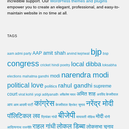
incredible support. Our
WordPress themes and plugins
empower you to create an elegant, professional, and easy-to-
maintain website in no time at all.
TAGS
bjp
amit shah
AAP
arvind kejriwal
aam admi party
bsp
congress
local dibba
cricket
loksabha
hindi poetry
narendra modi
modi
elections
mahatma gandhi
political love
rahul gandhi
supreme
politics
अमित शाह
court
virat kohli
yogi adityanath
अखिलेश यादव
अरविंद केजरीवाल
कांग्रेस
नरेंद्र मोदी
आप
आम आदमी पार्टी
चुनाव
केजरीवाल
क्रिकेट
बीजेपी
पॉलिटिकल लव
मोदी
मायावती
प्रियंका गांधी
मीडिया
योगी
लोकल डिब्बा
राहुल गांधी
लोकसभा चुनाव
आदित्यनाथ
राजनीति