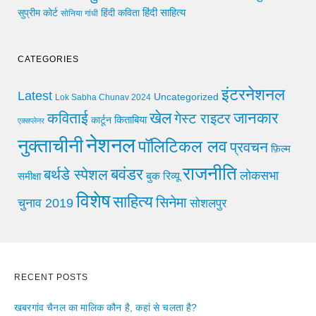
हिंदी साहित्य
सुप्रीम कोर्ट
हिंदी कविता
सोनिया गांधी
CATEGORIES
इंटरनेशनल
Latest
Uncategorized
Lok Sabha Chunav 2024
खेल
जानकार
कविताई
गेस्ट राइटर
किताबिया
कार्टून
एक्सप्लेनर
नेशनल
नुक्ताचीनी
पॉलिटिकल लव
प्रवचन
फ़िल्म
राजनीति
बवंडर
बर्थडे स्पेशल
लोकसभा
समीक्षा
बुक रिव्यू
विशेष
साहित्य
सिनेमा
चुनाव 2019
सोशलपुर
RECENT POSTS
खबरगांव चैनल का मालिक कौन है, कहां से चलता है?