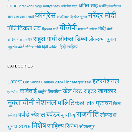
अमित शाह
court
virat kohli
yogi adityanath
अखिलेश यादव
अरविंद केजरीवाल
कांग्रेस
नरेंद्र मोदी
आप
आम आदमी पार्टी
चुनाव
केजरीवाल
क्रिकेट
बीजेपी
पॉलिटिकल लव
मोदी
मायावती
प्रियंका गांधी
मीडिया
योगी
लोकल डिब्बा
राहुल गांधी
लोकसभा चुनाव
आदित्यनाथ
राजनीति
हिंदी साहित्य
सुप्रीम कोर्ट
हिंदी कविता
सोनिया गांधी
CATEGORIES
इंटरनेशनल
Latest
Uncategorized
Lok Sabha Chunav 2024
खेल
जानकार
कविताई
गेस्ट राइटर
किताबिया
कार्टून
एक्सप्लेनर
नेशनल
नुक्ताचीनी
पॉलिटिकल लव
प्रवचन
फ़िल्म
राजनीति
बवंडर
बर्थडे स्पेशल
लोकसभा
समीक्षा
बुक रिव्यू
विशेष
साहित्य
सिनेमा
चुनाव 2019
सोशलपुर