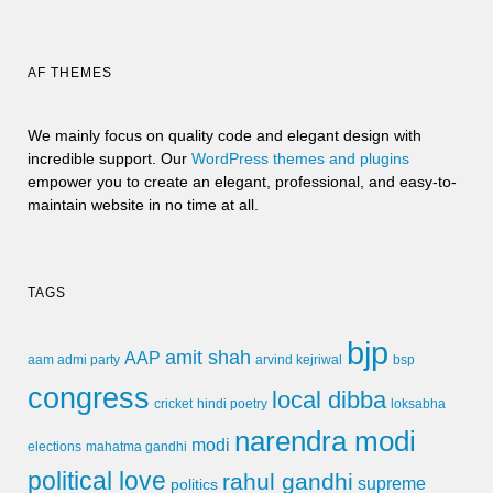
AF THEMES
We mainly focus on quality code and elegant design with
incredible support. Our
WordPress themes and plugins
empower you to create an elegant, professional, and easy-to-
maintain website in no time at all.
TAGS
bjp
amit shah
AAP
arvind kejriwal
aam admi party
bsp
congress
local dibba
cricket
loksabha
hindi poetry
narendra modi
modi
elections
mahatma gandhi
political love
rahul gandhi
supreme
politics