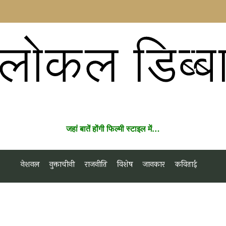
लोकल डिब्ब
जहां बातें होंगी फिल्मी स्टाइल में…
नेशनल
नुक्ताचीनी
राजनीति
विशेष
जानकार
कविताई