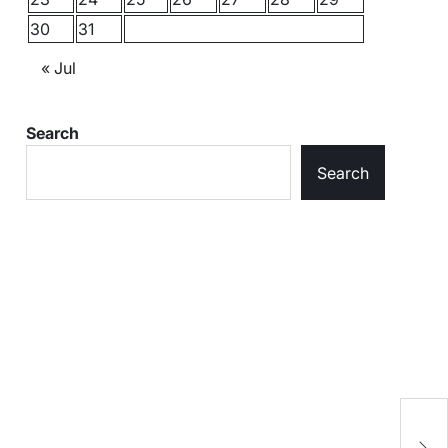
30
31
« Jul
Search
Search
एक