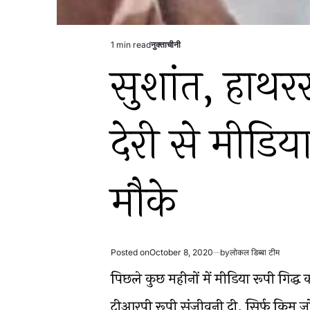
1 min read
नुक्ताचीनी
Estimated
Posted
सुशांत, हाथरस
read
in
time
देरी से मीडिय
मौके
Posted on
October 8, 2020
by
लोकल डिब्बा टीम
पिछले कुछ महीनों में मीडिया रूपी गिद्ध
टीआरपी रूपी संजीवनी दी. सिर्फ किम जो