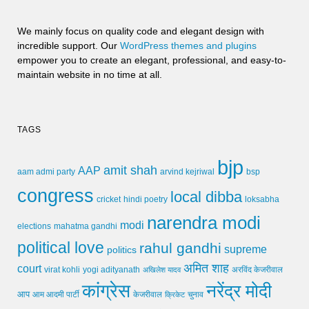
We mainly focus on quality code and elegant design with
incredible support. Our
WordPress themes and plugins
empower you to create an elegant, professional, and easy-to-
maintain website in no time at all.
TAGS
bjp
amit shah
AAP
arvind kejriwal
aam admi party
bsp
congress
local dibba
cricket
loksabha
hindi poetry
narendra modi
modi
elections
mahatma gandhi
political love
rahul gandhi
supreme
politics
अमित शाह
court
virat kohli
yogi adityanath
अखिलेश यादव
अरविंद केजरीवाल
कांग्रेस
नरेंद्र मोदी
आप
आम आदमी पार्टी
चुनाव
केजरीवाल
क्रिकेट