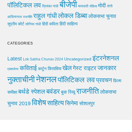
बीजेपी
पॉलिटिकल लव
मोदी
मायावती
प्रियंका गांधी
मीडिया
योगी
लोकल डिब्बा
राहुल गांधी
लोकसभा चुनाव
आदित्यनाथ
राजनीति
हिंदी साहित्य
सुप्रीम कोर्ट
हिंदी कविता
सोनिया गांधी
CATEGORIES
इंटरनेशनल
Latest
Uncategorized
Lok Sabha Chunav 2024
खेल
जानकार
कविताई
गेस्ट राइटर
किताबिया
कार्टून
एक्सप्लेनर
नेशनल
नुक्ताचीनी
पॉलिटिकल लव
प्रवचन
फ़िल्म
राजनीति
बवंडर
बर्थडे स्पेशल
लोकसभा
समीक्षा
बुक रिव्यू
विशेष
साहित्य
सिनेमा
चुनाव 2019
सोशलपुर