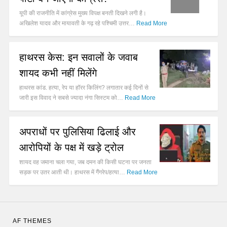
यूपी की राजनीति में कांग्रेस मुख्य विपक्ष बनती दिखने लगी है।
अखिलेश यादव और मायावती के गढ़ रहे पश्चिमी उत्तर…
Read More
हाथरस केस: इन सवालों के जवाब
शायद कभी नहीं मिलेंगे
हाथरस कांड. हत्या, रेप या हॉरर किलिंग? लगातार कई दिनों से
जारी इस विवाद ने सबसे ज्यादा नंगा सिस्टम को…
Read More
अपराधों पर पुलिसिया ढिलाई और
आरोपियों के पक्ष में खड़े ट्रोल
शायद वह जमाना चला गया, जब दमन की किसी घटना पर जनता
सड़क पर उतर आती थी। हाथरस में गैंगरेप/हत्या…
Read More
AF THEMES