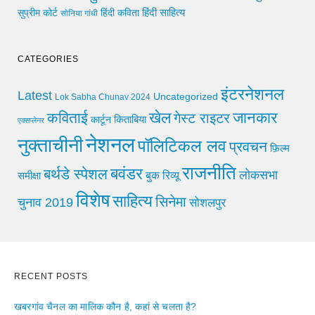
हिंदी साहित्य
सुप्रीम कोर्ट
हिंदी कविता
सोनिया गांधी
CATEGORIES
इंटरनेशनल
Latest
Uncategorized
Lok Sabha Chunav 2024
खेल
जानकार
कविताई
गेस्ट राइटर
किताबिया
कार्टून
एक्सप्लेनर
नेशनल
नुक्ताचीनी
पॉलिटिकल लव
प्रवचन
फ़िल्म
राजनीति
बवंडर
बर्थडे स्पेशल
लोकसभा
समीक्षा
बुक रिव्यू
विशेष
साहित्य
सिनेमा
चुनाव 2019
सोशलपुर
RECENT POSTS
खबरगांव चैनल का मालिक कौन है, कहां से चलता है?