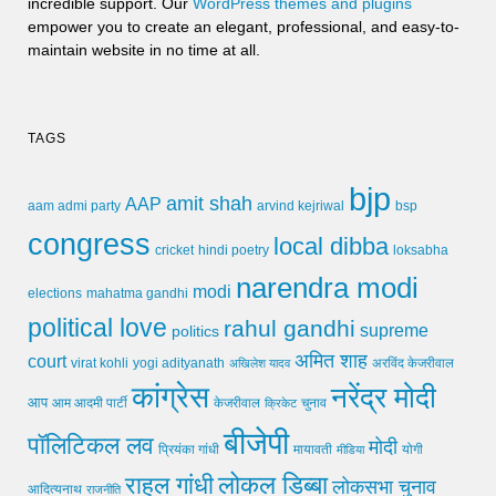
incredible support. Our
WordPress themes and plugins
empower you to create an elegant, professional, and easy-to-
maintain website in no time at all.
TAGS
bjp
amit shah
AAP
arvind kejriwal
aam admi party
bsp
congress
local dibba
cricket
loksabha
hindi poetry
narendra modi
modi
elections
mahatma gandhi
political love
rahul gandhi
supreme
politics
अमित शाह
court
virat kohli
yogi adityanath
अखिलेश यादव
अरविंद केजरीवाल
कांग्रेस
नरेंद्र मोदी
आप
आम आदमी पार्टी
चुनाव
केजरीवाल
क्रिकेट
बीजेपी
पॉलिटिकल लव
मोदी
मायावती
प्रियंका गांधी
मीडिया
योगी
लोकल डिब्बा
राहुल गांधी
लोकसभा चुनाव
आदित्यनाथ
राजनीति