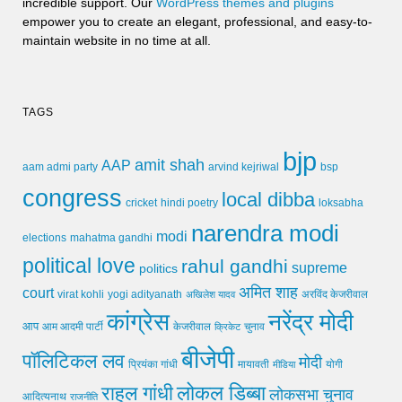
incredible support. Our
WordPress themes and plugins
empower you to create an elegant, professional, and easy-to-
maintain website in no time at all.
TAGS
bjp
amit shah
AAP
arvind kejriwal
aam admi party
bsp
congress
local dibba
cricket
loksabha
hindi poetry
narendra modi
modi
elections
mahatma gandhi
political love
rahul gandhi
supreme
politics
अमित शाह
court
virat kohli
yogi adityanath
अखिलेश यादव
अरविंद केजरीवाल
कांग्रेस
नरेंद्र मोदी
आप
आम आदमी पार्टी
चुनाव
केजरीवाल
क्रिकेट
बीजेपी
पॉलिटिकल लव
मोदी
मायावती
प्रियंका गांधी
मीडिया
योगी
लोकल डिब्बा
राहुल गांधी
लोकसभा चुनाव
आदित्यनाथ
राजनीति