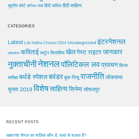
हिंदी साहित्य
सुप्रीम कोर्ट
हिंदी कविता
सोनिया गांधी
CATEGORIES
इंटरनेशनल
Latest
Uncategorized
Lok Sabha Chunav 2024
खेल
जानकार
कविताई
गेस्ट राइटर
किताबिया
कार्टून
एक्सप्लेनर
नेशनल
नुक्ताचीनी
पॉलिटिकल लव
प्रवचन
फ़िल्म
राजनीति
बवंडर
बर्थडे स्पेशल
लोकसभा
समीक्षा
बुक रिव्यू
विशेष
साहित्य
सिनेमा
चुनाव 2019
सोशलपुर
RECENT POSTS
खबरगांव चैनल का मालिक कौन है, कहां से चलता है?