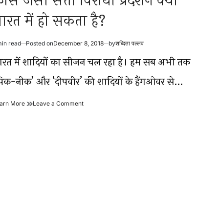
्रांस जैसा सत्ता विरोधी प्रदर्शन क्या
ारत में हो सकता है?
min read
Posted on
December 8, 2018
by
शब्दिता पल्लव
timated
ad
ारत में शादियों का सीजन चल रहा है। हम सब अभी तक
me
पिक-नीक’ और ‘दीपवीर’ की शादियों के हैंगओवर से…
फ्रांस
on
arn More
Leave a Comment
जैसा
फ्रांस
सत्ता
जैसा
विरोधी
सत्ता
प्रदर्शन
विरोधी
क्या
प्रदर्शन
भारत
क्या
में
भारत
हो
में
सकता
हो
है?
सकता
है?