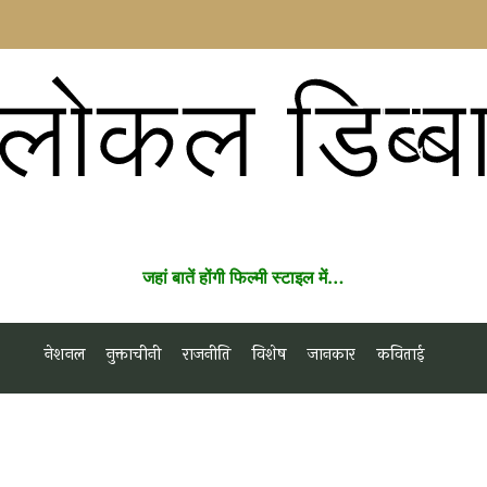
लोकल डिब्ब
जहां बातें होंगी फिल्मी स्टाइल में…
नेशनल
नुक्ताचीनी
राजनीति
विशेष
जानकार
कविताई