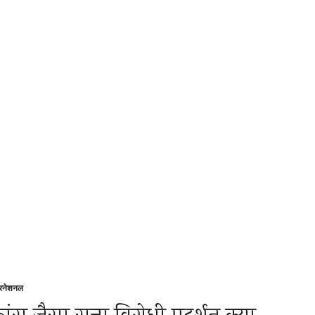
टरनेशनल
sted