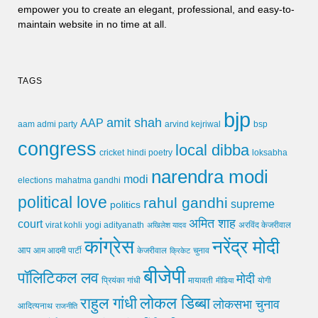
empower you to create an elegant, professional, and easy-to-
maintain website in no time at all.
TAGS
bjp
amit shah
AAP
arvind kejriwal
aam admi party
bsp
congress
local dibba
cricket
loksabha
hindi poetry
narendra modi
modi
elections
mahatma gandhi
political love
rahul gandhi
supreme
politics
अमित शाह
court
virat kohli
yogi adityanath
अखिलेश यादव
अरविंद केजरीवाल
कांग्रेस
नरेंद्र मोदी
आप
आम आदमी पार्टी
चुनाव
केजरीवाल
क्रिकेट
बीजेपी
पॉलिटिकल लव
मोदी
मायावती
प्रियंका गांधी
मीडिया
योगी
लोकल डिब्बा
राहुल गांधी
लोकसभा चुनाव
आदित्यनाथ
राजनीति