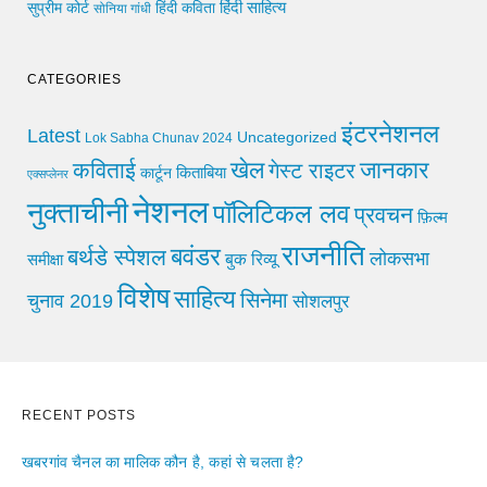
हिंदी साहित्य
सुप्रीम कोर्ट
हिंदी कविता
सोनिया गांधी
CATEGORIES
इंटरनेशनल
Latest
Uncategorized
Lok Sabha Chunav 2024
खेल
जानकार
कविताई
गेस्ट राइटर
किताबिया
कार्टून
एक्सप्लेनर
नेशनल
नुक्ताचीनी
पॉलिटिकल लव
प्रवचन
फ़िल्म
राजनीति
बवंडर
बर्थडे स्पेशल
लोकसभा
समीक्षा
बुक रिव्यू
विशेष
साहित्य
सिनेमा
चुनाव 2019
सोशलपुर
RECENT POSTS
खबरगांव चैनल का मालिक कौन है, कहां से चलता है?