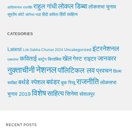
लोकल डिब्बा
राहुल गांधी
लोकसभा चुनाव
आदित्यनाथ
राजनीति
हिंदी साहित्य
सुप्रीम कोर्ट
हिंदी कविता
सोनिया गांधी
CATEGORIES
इंटरनेशनल
Latest
Uncategorized
Lok Sabha Chunav 2024
खेल
जानकार
कविताई
गेस्ट राइटर
किताबिया
कार्टून
एक्सप्लेनर
नेशनल
नुक्ताचीनी
पॉलिटिकल लव
प्रवचन
फ़िल्म
राजनीति
बवंडर
बर्थडे स्पेशल
लोकसभा
समीक्षा
बुक रिव्यू
विशेष
साहित्य
सिनेमा
चुनाव 2019
सोशलपुर
RECENT POSTS