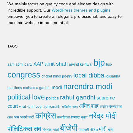
We mainly focus on quality code and elegant design with
incredible support. Our
WordPress themes and plugins
empower you to create an elegant, professional, and easy-to-
maintain website in no time at all.
TAGS
bjp
amit shah
AAP
arvind kejriwal
aam admi party
bsp
congress
local dibba
cricket
loksabha
hindi poetry
narendra modi
modi
elections
mahatma gandhi
political love
rahul gandhi
supreme
politics
अमित शाह
court
virat kohli
yogi adityanath
अखिलेश यादव
अरविंद केजरीवाल
कांग्रेस
नरेंद्र मोदी
आप
आम आदमी पार्टी
चुनाव
केजरीवाल
क्रिकेट
बीजेपी
पॉलिटिकल लव
मोदी
मायावती
प्रियंका गांधी
मीडिया
योगी