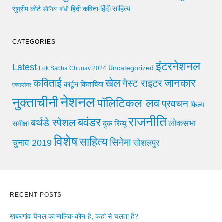
हिंदी साहित्य
सुप्रीम कोर्ट
हिंदी कविता
सोनिया गांधी
CATEGORIES
इंटरनेशनल
Latest
Uncategorized
Lok Sabha Chunav 2024
खेल
जानकार
कविताई
गेस्ट राइटर
किताबिया
कार्टून
एक्सप्लेनर
नेशनल
नुक्ताचीनी
पॉलिटिकल लव
प्रवचन
फ़िल्म
राजनीति
बवंडर
बर्थडे स्पेशल
लोकसभा
समीक्षा
बुक रिव्यू
विशेष
साहित्य
सिनेमा
चुनाव 2019
सोशलपुर
RECENT POSTS
खबरगांव चैनल का मालिक कौन है, कहां से चलता है?