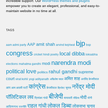
incredible support. Our
WordPress themes and plugins
empower you to create an elegant, professional, and easy-to-
maintain website in no time at all.
TAGS
bjp
amit shah
AAP
arvind kejriwal
aam admi party
bsp
congress
local dibba
cricket
loksabha
hindi poetry
narendra modi
modi
elections
mahatma gandhi
political love
rahul gandhi
supreme
politics
अमित शाह
court
virat kohli
yogi adityanath
अखिलेश यादव
अरविंद केजरीवाल
कांग्रेस
नरेंद्र मोदी
आप
आम आदमी पार्टी
चुनाव
केजरीवाल
क्रिकेट
बीजेपी
पॉलिटिकल लव
मोदी
मायावती
प्रियंका गांधी
मीडिया
योगी
लोकल डिब्बा
राहुल गांधी
लोकसभा चुनाव
आदित्यनाथ
राजनीति