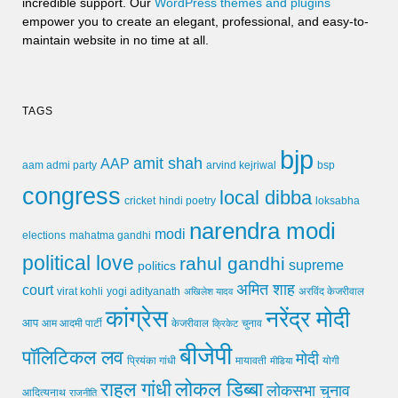
incredible support. Our
WordPress themes and plugins
empower you to create an elegant, professional, and easy-to-
maintain website in no time at all.
TAGS
bjp
amit shah
AAP
arvind kejriwal
aam admi party
bsp
congress
local dibba
cricket
loksabha
hindi poetry
narendra modi
modi
elections
mahatma gandhi
political love
rahul gandhi
supreme
politics
अमित शाह
court
virat kohli
yogi adityanath
अखिलेश यादव
अरविंद केजरीवाल
कांग्रेस
नरेंद्र मोदी
आप
आम आदमी पार्टी
चुनाव
केजरीवाल
क्रिकेट
बीजेपी
पॉलिटिकल लव
मोदी
मायावती
प्रियंका गांधी
मीडिया
योगी
लोकल डिब्बा
राहुल गांधी
लोकसभा चुनाव
आदित्यनाथ
राजनीति