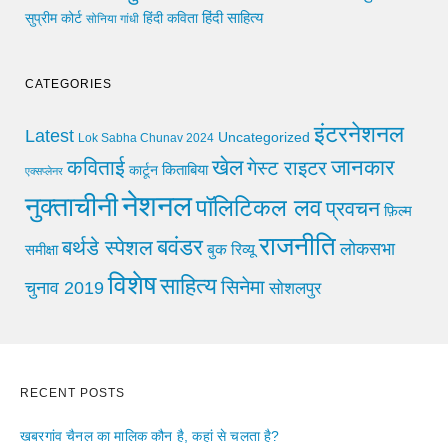
हिंदी साहित्य
सुप्रीम कोर्ट
हिंदी कविता
सोनिया गांधी
CATEGORIES
इंटरनेशनल
Latest
Uncategorized
Lok Sabha Chunav 2024
खेल
जानकार
कविताई
गेस्ट राइटर
किताबिया
कार्टून
एक्सप्लेनर
नेशनल
नुक्ताचीनी
पॉलिटिकल लव
प्रवचन
फ़िल्म
राजनीति
बवंडर
बर्थडे स्पेशल
लोकसभा
समीक्षा
बुक रिव्यू
विशेष
साहित्य
सिनेमा
चुनाव 2019
सोशलपुर
RECENT POSTS
खबरगांव चैनल का मालिक कौन है, कहां से चलता है?