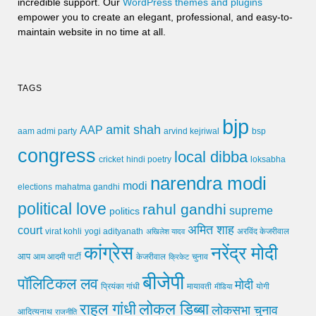
incredible support. Our
WordPress themes and plugins
empower you to create an elegant, professional, and easy-to-
maintain website in no time at all.
TAGS
bjp
amit shah
AAP
arvind kejriwal
aam admi party
bsp
congress
local dibba
cricket
loksabha
hindi poetry
narendra modi
modi
elections
mahatma gandhi
political love
rahul gandhi
supreme
politics
अमित शाह
court
virat kohli
yogi adityanath
अखिलेश यादव
अरविंद केजरीवाल
कांग्रेस
नरेंद्र मोदी
आप
आम आदमी पार्टी
चुनाव
केजरीवाल
क्रिकेट
बीजेपी
पॉलिटिकल लव
मोदी
मायावती
प्रियंका गांधी
मीडिया
योगी
लोकल डिब्बा
राहुल गांधी
लोकसभा चुनाव
आदित्यनाथ
राजनीति