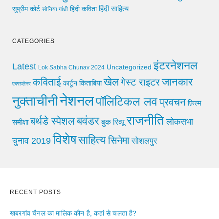
हिंदी साहित्य
सुप्रीम कोर्ट
हिंदी कविता
सोनिया गांधी
CATEGORIES
इंटरनेशनल
Latest
Uncategorized
Lok Sabha Chunav 2024
खेल
जानकार
कविताई
गेस्ट राइटर
किताबिया
कार्टून
एक्सप्लेनर
नेशनल
नुक्ताचीनी
पॉलिटिकल लव
प्रवचन
फ़िल्म
राजनीति
बवंडर
बर्थडे स्पेशल
लोकसभा
समीक्षा
बुक रिव्यू
विशेष
साहित्य
सिनेमा
चुनाव 2019
सोशलपुर
RECENT POSTS
खबरगांव चैनल का मालिक कौन है, कहां से चलता है?