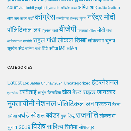
अमित शाह
court
virat kohli
yogi adityanath
अखिलेश यादव
अरविंद केजरीवाल
कांग्रेस
नरेंद्र मोदी
आप
आम आदमी पार्टी
चुनाव
केजरीवाल
क्रिकेट
बीजेपी
पॉलिटिकल लव
मोदी
मायावती
प्रियंका गांधी
मीडिया
योगी
लोकल डिब्बा
राहुल गांधी
लोकसभा चुनाव
आदित्यनाथ
राजनीति
हिंदी साहित्य
सुप्रीम कोर्ट
हिंदी कविता
सोनिया गांधी
CATEGORIES
इंटरनेशनल
Latest
Uncategorized
Lok Sabha Chunav 2024
खेल
जानकार
कविताई
गेस्ट राइटर
किताबिया
कार्टून
एक्सप्लेनर
नेशनल
नुक्ताचीनी
पॉलिटिकल लव
प्रवचन
फ़िल्म
राजनीति
बवंडर
बर्थडे स्पेशल
लोकसभा
समीक्षा
बुक रिव्यू
विशेष
साहित्य
सिनेमा
चुनाव 2019
सोशलपुर