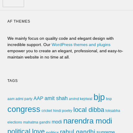
AF THEMES
We mainly focus on quality code and elegant design with
incredible support. Our
WordPress themes and plugins
empower you to create an elegant, professional, and easy-to-
maintain website in no time at all.
TAGS
bjp
amit shah
AAP
arvind kejriwal
aam admi party
bsp
congress
local dibba
cricket
loksabha
hindi poetry
narendra modi
modi
elections
mahatma gandhi
political love
rahul gandhi
supreme
politics