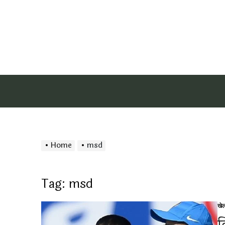
Home
msd
Tag:
msd
खे
Po
in