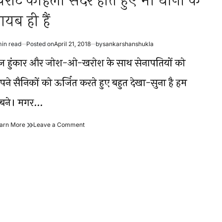
िराट कोहली सदर होते हुए भी धोनी के
ायब ही हैं
min read
Posted on
April 21, 2018
by
sankarshanshukla
timated
ad
ेज हुंकार और जोश-ओ-खरोश के साथ सेनापतियों को
me
पने सैनिकों को ऊर्जित करते हुए बहुत देखा-सुना है हम
बने। मगर…
विराट
on
arn More
Leave a Comment
कोहली
विराट
सदर
कोहली
होते
सदर
हुए
होते
भी
हुए
धोनी
भी
के
धोनी
नायब
के
ही
नायब
हैं
ही