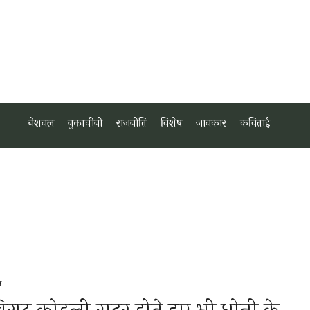
नेशनल
नुक्ताचीनी
राजनीति
विशेष
जानकार
कविताई
ल
sted