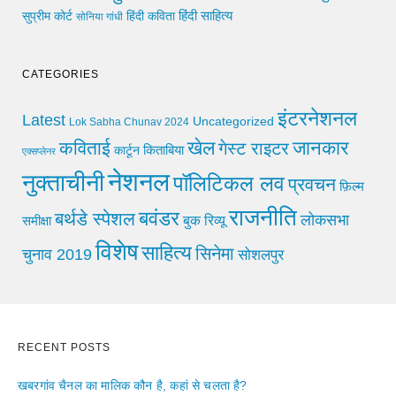
हिंदी साहित्य
सुप्रीम कोर्ट
हिंदी कविता
सोनिया गांधी
CATEGORIES
इंटरनेशनल
Latest
Uncategorized
Lok Sabha Chunav 2024
खेल
जानकार
कविताई
गेस्ट राइटर
किताबिया
कार्टून
एक्सप्लेनर
नेशनल
नुक्ताचीनी
पॉलिटिकल लव
प्रवचन
फ़िल्म
राजनीति
बवंडर
बर्थडे स्पेशल
लोकसभा
समीक्षा
बुक रिव्यू
विशेष
साहित्य
सिनेमा
चुनाव 2019
सोशलपुर
RECENT POSTS
खबरगांव चैनल का मालिक कौन है, कहां से चलता है?