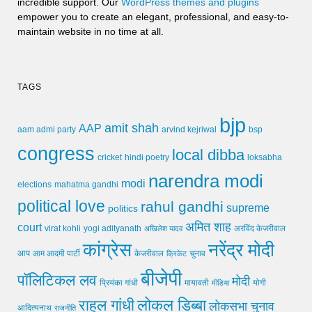
incredible support. Our
WordPress themes and plugins
empower you to create an elegant, professional, and easy-to-
maintain website in no time at all.
TAGS
bjp
amit shah
AAP
arvind kejriwal
aam admi party
bsp
congress
local dibba
cricket
loksabha
hindi poetry
narendra modi
modi
elections
mahatma gandhi
political love
rahul gandhi
supreme
politics
अमित शाह
court
virat kohli
yogi adityanath
अखिलेश यादव
अरविंद केजरीवाल
कांग्रेस
नरेंद्र मोदी
आप
आम आदमी पार्टी
चुनाव
केजरीवाल
क्रिकेट
बीजेपी
पॉलिटिकल लव
मोदी
मायावती
प्रियंका गांधी
मीडिया
योगी
लोकल डिब्बा
राहुल गांधी
लोकसभा चुनाव
आदित्यनाथ
राजनीति