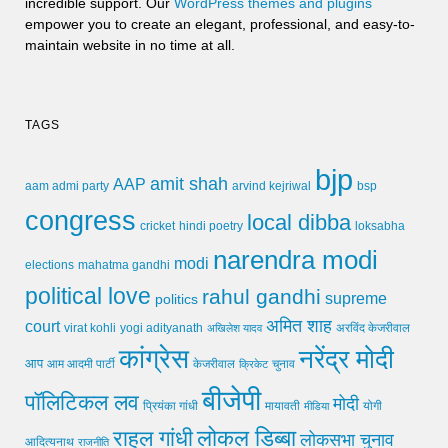
incredible support. Our
WordPress themes and plugins
empower you to create an elegant, professional, and easy-to-
maintain website in no time at all.
TAGS
bjp
amit shah
AAP
arvind kejriwal
aam admi party
bsp
congress
local dibba
cricket
loksabha
hindi poetry
narendra modi
modi
elections
mahatma gandhi
political love
rahul gandhi
supreme
politics
अमित शाह
court
virat kohli
yogi adityanath
अखिलेश यादव
अरविंद केजरीवाल
कांग्रेस
नरेंद्र मोदी
आप
आम आदमी पार्टी
चुनाव
केजरीवाल
क्रिकेट
बीजेपी
पॉलिटिकल लव
मोदी
मायावती
प्रियंका गांधी
मीडिया
योगी
लोकल डिब्बा
राहुल गांधी
लोकसभा चुनाव
आदित्यनाथ
राजनीति