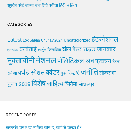
हिंदी साहित्य
सुप्रीम कोर्ट
हिंदी कविता
सोनिया गांधी
CATEGORIES
इंटरनेशनल
Latest
Uncategorized
Lok Sabha Chunav 2024
खेल
जानकार
कविताई
गेस्ट राइटर
किताबिया
कार्टून
एक्सप्लेनर
नेशनल
नुक्ताचीनी
पॉलिटिकल लव
प्रवचन
फ़िल्म
राजनीति
बवंडर
बर्थडे स्पेशल
लोकसभा
समीक्षा
बुक रिव्यू
विशेष
साहित्य
सिनेमा
चुनाव 2019
सोशलपुर
RECENT POSTS
खबरगांव चैनल का मालिक कौन है, कहां से चलता है?