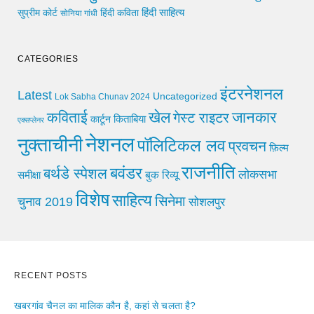
हिंदी साहित्य
सुप्रीम कोर्ट
हिंदी कविता
सोनिया गांधी
CATEGORIES
इंटरनेशनल
Latest
Uncategorized
Lok Sabha Chunav 2024
खेल
जानकार
कविताई
गेस्ट राइटर
किताबिया
कार्टून
एक्सप्लेनर
नेशनल
नुक्ताचीनी
पॉलिटिकल लव
प्रवचन
फ़िल्म
राजनीति
बवंडर
बर्थडे स्पेशल
लोकसभा
समीक्षा
बुक रिव्यू
विशेष
साहित्य
सिनेमा
चुनाव 2019
सोशलपुर
RECENT POSTS
खबरगांव चैनल का मालिक कौन है, कहां से चलता है?