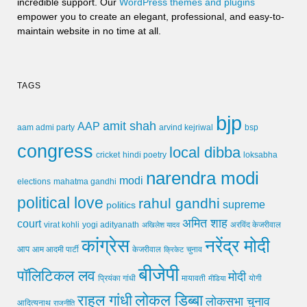
incredible support. Our
WordPress themes and plugins
empower you to create an elegant, professional, and easy-to-
maintain website in no time at all.
TAGS
bjp
amit shah
AAP
arvind kejriwal
aam admi party
bsp
congress
local dibba
cricket
loksabha
hindi poetry
narendra modi
modi
elections
mahatma gandhi
political love
rahul gandhi
supreme
politics
अमित शाह
court
virat kohli
yogi adityanath
अखिलेश यादव
अरविंद केजरीवाल
कांग्रेस
नरेंद्र मोदी
आप
आम आदमी पार्टी
चुनाव
केजरीवाल
क्रिकेट
बीजेपी
पॉलिटिकल लव
मोदी
मायावती
प्रियंका गांधी
मीडिया
योगी
लोकल डिब्बा
राहुल गांधी
लोकसभा चुनाव
आदित्यनाथ
राजनीति