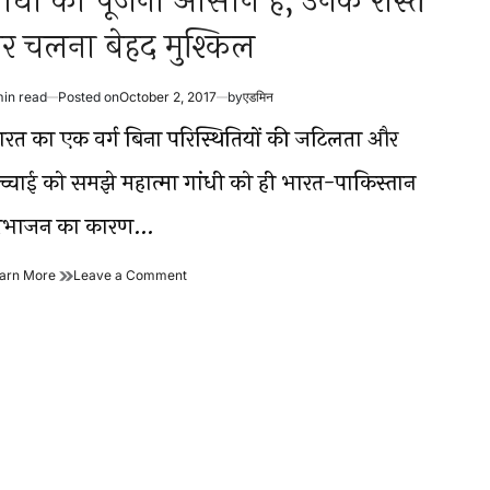
ांधी को पूजना आसान है, उनके रास्ते
र चलना बेहद मुश्किल
min read
Posted on
October 2, 2017
by
एडमिन
timated
ad
ारत का एक वर्ग बिना परिस्थितियों की जटिलता और
me
च्चाई को समझे महात्मा गांधी को ही भारत-पाकिस्तान
िभाजन का कारण…
गांधी
on
arn More
Leave a Comment
को
गांधी
पूजना
को
आसान
पूजना
है,
आसान
उनके
है,
रास्ते
उनके
पर
रास्ते
चलना
पर
बेहद
चलना
मुश्किल
बेहद