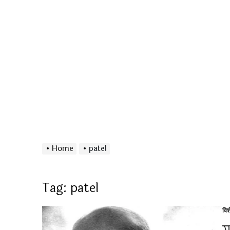
Home
patel
Tag:
patel
विश
Po
in