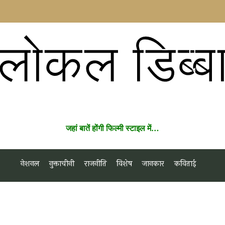
लोकल डिब्ब
जहां बातें होंगी फिल्मी स्टाइल में…
नेशनल
नुक्ताचीनी
राजनीति
विशेष
जानकार
कविताई