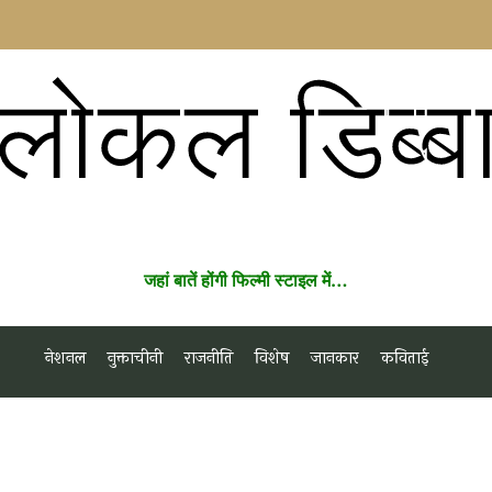
लोकल डिब्ब
जहां बातें होंगी फिल्मी स्टाइल में…
नेशनल
नुक्ताचीनी
राजनीति
विशेष
जानकार
कविताई