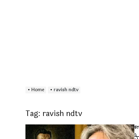
Home
ravish ndtv
Tag:
ravish ndtv
इं
Po
in