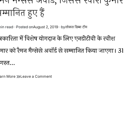
ैमन मैग्सेसे अवॉर्ड, जिससे रवीश कुमार
म्मानित हुए हैं
min read
Posted on
August 2, 2019
by
लोकल डिब्बा टीम
timated
ad
त्रकारिता में विशेष योगदान के लिए एनडीटीवी के रवीश
me
ुमार को रैमन मैग्सेसे अवॉर्ड से सम्मानित किया जाएगा। 31
गस्त…
रैमन
on
arn More
Leave a Comment
मैग्सेसे
रैमन
अवॉर्ड,
मैग्सेसे
जिससे
अवॉर्ड,
रवीश
जिससे
कुमार
रवीश
सम्मानित
कुमार
हुए
सम्मानित
हैं
हुए
हैं