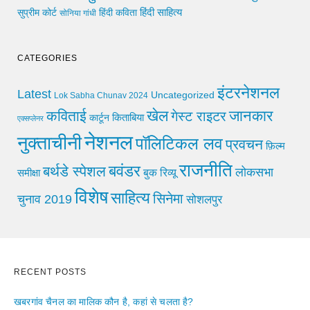
हिंदी साहित्य
सुप्रीम कोर्ट
हिंदी कविता
सोनिया गांधी
CATEGORIES
इंटरनेशनल
Latest
Uncategorized
Lok Sabha Chunav 2024
खेल
जानकार
कविताई
गेस्ट राइटर
किताबिया
कार्टून
एक्सप्लेनर
नेशनल
नुक्ताचीनी
पॉलिटिकल लव
प्रवचन
फ़िल्म
राजनीति
बवंडर
बर्थडे स्पेशल
लोकसभा
समीक्षा
बुक रिव्यू
विशेष
साहित्य
सिनेमा
चुनाव 2019
सोशलपुर
RECENT POSTS
खबरगांव चैनल का मालिक कौन है, कहां से चलता है?