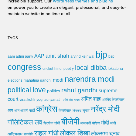
incredible support. Our
WordPress themes and plugins
empower you to create an elegant, professional, and easy-to-
maintain website in no time at all.
TAGS
bjp
amit shah
AAP
arvind kejriwal
aam admi party
bsp
congress
local dibba
cricket
loksabha
hindi poetry
narendra modi
modi
elections
mahatma gandhi
political love
rahul gandhi
supreme
politics
अमित शाह
court
virat kohli
yogi adityanath
अखिलेश यादव
अरविंद केजरीवाल
कांग्रेस
नरेंद्र मोदी
आप
आम आदमी पार्टी
चुनाव
केजरीवाल
क्रिकेट
बीजेपी
पॉलिटिकल लव
मोदी
मायावती
प्रियंका गांधी
मीडिया
योगी
लोकल डिब्बा
राहुल गांधी
लोकसभा चुनाव
आदित्यनाथ
राजनीति