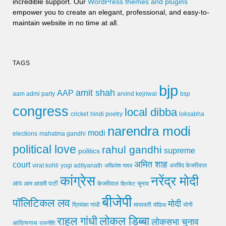
incredible support. Our
WordPress themes and plugins
empower you to create an elegant, professional, and easy-to-
maintain website in no time at all.
TAGS
bjp
amit shah
AAP
arvind kejriwal
aam admi party
bsp
congress
local dibba
cricket
loksabha
hindi poetry
narendra modi
modi
elections
mahatma gandhi
political love
rahul gandhi
supreme
politics
अमित शाह
court
virat kohli
yogi adityanath
अखिलेश यादव
अरविंद केजरीवाल
कांग्रेस
नरेंद्र मोदी
आप
आम आदमी पार्टी
चुनाव
केजरीवाल
क्रिकेट
बीजेपी
पॉलिटिकल लव
मोदी
मायावती
प्रियंका गांधी
मीडिया
योगी
लोकल डिब्बा
राहुल गांधी
लोकसभा चुनाव
आदित्यनाथ
राजनीति