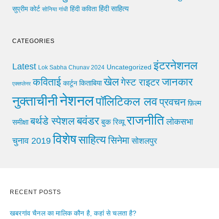
हिंदी साहित्य
सुप्रीम कोर्ट
हिंदी कविता
सोनिया गांधी
CATEGORIES
इंटरनेशनल
Latest
Uncategorized
Lok Sabha Chunav 2024
खेल
जानकार
कविताई
गेस्ट राइटर
किताबिया
कार्टून
एक्सप्लेनर
नेशनल
नुक्ताचीनी
पॉलिटिकल लव
प्रवचन
फ़िल्म
राजनीति
बवंडर
बर्थडे स्पेशल
लोकसभा
समीक्षा
बुक रिव्यू
विशेष
साहित्य
सिनेमा
चुनाव 2019
सोशलपुर
RECENT POSTS
खबरगांव चैनल का मालिक कौन है, कहां से चलता है?