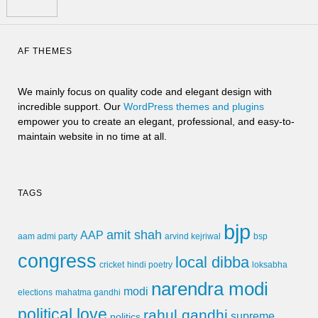
AF THEMES
We mainly focus on quality code and elegant design with
incredible support. Our
WordPress themes and plugins
empower you to create an elegant, professional, and easy-to-
maintain website in no time at all.
TAGS
bjp
amit shah
AAP
arvind kejriwal
aam admi party
bsp
congress
local dibba
cricket
loksabha
hindi poetry
narendra modi
modi
elections
mahatma gandhi
political love
rahul gandhi
supreme
politics