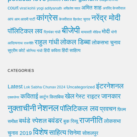
अमित शाह
court
virat kohli
yogi adityanath
अखिलेश यादव
अरविंद केजरीवाल
कांग्रेस
नरेंद्र मोदी
आप
आम आदमी पार्टी
चुनाव
केजरीवाल
क्रिकेट
बीजेपी
पॉलिटिकल लव
मोदी
मायावती
प्रियंका गांधी
मीडिया
योगी
लोकल डिब्बा
राहुल गांधी
लोकसभा चुनाव
आदित्यनाथ
राजनीति
हिंदी साहित्य
सुप्रीम कोर्ट
हिंदी कविता
सोनिया गांधी
CATEGORIES
इंटरनेशनल
Latest
Uncategorized
Lok Sabha Chunav 2024
खेल
जानकार
कविताई
गेस्ट राइटर
किताबिया
कार्टून
एक्सप्लेनर
नेशनल
नुक्ताचीनी
पॉलिटिकल लव
प्रवचन
फ़िल्म
राजनीति
बवंडर
बर्थडे स्पेशल
लोकसभा
समीक्षा
बुक रिव्यू
विशेष
साहित्य
सिनेमा
चुनाव 2019
सोशलपुर