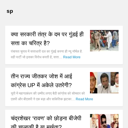
sp
क्या सरकारी तंत्र के दम पर गुंडई ही
सत्ता का चरित्र है?
पंचायत चुनाव में सत्ताधारी दल का गुंडई करना ही न्यू नॉर्मल है.
वही पार्टी जो इसका विरोध करती है, सत्ता…
Read More
तीन राज्य जीतकर जोश में आई
कांग्रेस UP में अकेले उतरेगी?
यूपी में महागठबंधन की उम्मीद लगाए बैठी कांग्रेस को सोमवार को
एसपी और बीएसपी ने एक बड़ा और सांकेतिक झटका…
Read More
चंद्रशेखर ‘रावण’ को छोड़ना बीजेपी
की चालाकी है या मूर्खता?