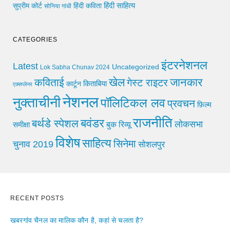
हिंदी साहित्य
सुप्रीम कोर्ट
हिंदी कविता
सोनिया गांधी
CATEGORIES
इंटरनेशनल
Latest
Uncategorized
Lok Sabha Chunav 2024
खेल
जानकार
कविताई
गेस्ट राइटर
किताबिया
कार्टून
एक्सप्लेनर
नेशनल
नुक्ताचीनी
पॉलिटिकल लव
प्रवचन
फ़िल्म
राजनीति
बवंडर
बर्थडे स्पेशल
लोकसभा
समीक्षा
बुक रिव्यू
विशेष
साहित्य
सिनेमा
चुनाव 2019
सोशलपुर
RECENT POSTS
खबरगांव चैनल का मालिक कौन है, कहां से चलता है?