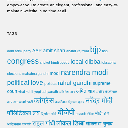
empower you to create an elegant, professional, and easy-to-
maintain website in no time at all.
TAGS
bjp
amit shah
AAP
arvind kejriwal
aam admi party
bsp
congress
local dibba
cricket
loksabha
hindi poetry
narendra modi
modi
elections
mahatma gandhi
political love
rahul gandhi
supreme
politics
अमित शाह
court
virat kohli
yogi adityanath
अखिलेश यादव
अरविंद केजरीवाल
कांग्रेस
नरेंद्र मोदी
आप
आम आदमी पार्टी
चुनाव
केजरीवाल
क्रिकेट
बीजेपी
पॉलिटिकल लव
मोदी
मायावती
प्रियंका गांधी
मीडिया
योगी
लोकल डिब्बा
राहुल गांधी
लोकसभा चुनाव
आदित्यनाथ
राजनीति