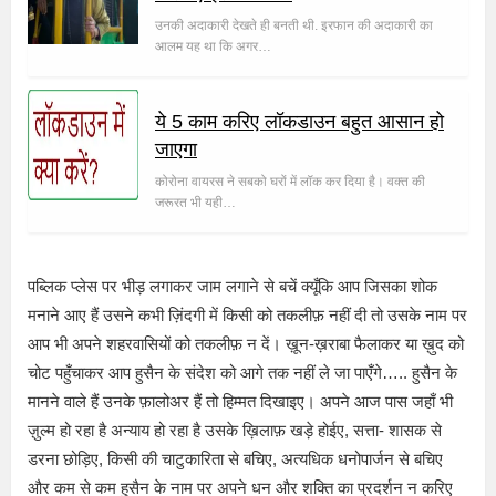
उनकी अदाकारी देखते ही बनती थी. इरफान की अदाकारी का
आलम यह था कि अगर…
ये 5 काम करिए लॉकडाउन बहुत आसान हो
जाएगा
कोरोना वायरस ने सबको घरों में लॉक कर दिया है। वक्त की
जरूरत भी यही…
पब्लिक प्लेस पर भीड़ लगाकर जाम लगाने से बचें क्यूँकि आप जिसका शोक
मनाने आए हैं उसने कभी ज़िंदगी में किसी को तकलीफ़ नहीं दी तो उसके नाम पर
आप भी अपने शहरवासियों को तकलीफ़ न दें। ख़ून-ख़राबा फैलाकर या ख़ुद को
चोट पहुँचाकर आप हुसैन के संदेश को आगे तक नहीं ले जा पाएँगे….. हुसैन के
मानने वाले हैं उनके फ़ालोअर हैं तो हिम्मत दिखाइए। अपने आज पास जहाँ भी
ज़ुल्म हो रहा है अन्याय हो रहा है उसके ख़िलाफ़ खड़े होईए, सत्ता- शासक से
डरना छोड़िए, किसी की चाटुकारिता से बचिए, अत्यधिक धनोपार्जन से बचिए
और कम से कम हुसैन के नाम पर अपने धन और शक्ति का प्रदर्शन न करिए