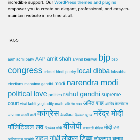
incredible support. Our
WordPress themes and plugins
empower you to create an elegant, professional, and easy-to-
maintain website in no time at all.
TAGS
bjp
amit shah
AAP
arvind kejriwal
aam admi party
bsp
congress
local dibba
cricket
loksabha
hindi poetry
narendra modi
modi
elections
mahatma gandhi
political love
rahul gandhi
supreme
politics
अमित शाह
court
virat kohli
yogi adityanath
अखिलेश यादव
अरविंद केजरीवाल
कांग्रेस
नरेंद्र मोदी
आप
आम आदमी पार्टी
चुनाव
केजरीवाल
क्रिकेट
बीजेपी
पॉलिटिकल लव
मोदी
मायावती
प्रियंका गांधी
मीडिया
योगी
लोकल डिब्बा
राहुल गांधी
लोकसभा चुनाव
आदित्यनाथ
राजनीति