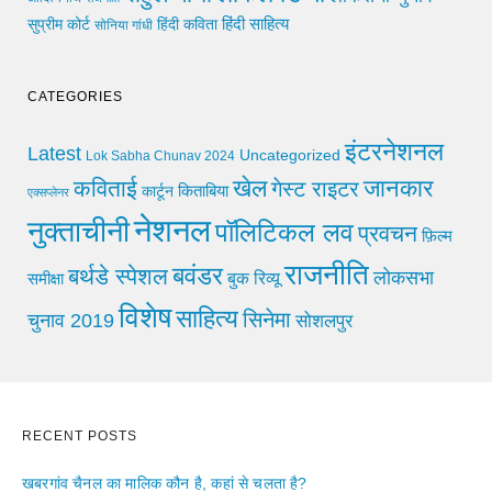
हिंदी साहित्य
सुप्रीम कोर्ट
हिंदी कविता
सोनिया गांधी
CATEGORIES
इंटरनेशनल
Latest
Uncategorized
Lok Sabha Chunav 2024
खेल
जानकार
कविताई
गेस्ट राइटर
किताबिया
कार्टून
एक्सप्लेनर
नेशनल
नुक्ताचीनी
पॉलिटिकल लव
प्रवचन
फ़िल्म
राजनीति
बवंडर
बर्थडे स्पेशल
लोकसभा
समीक्षा
बुक रिव्यू
विशेष
साहित्य
सिनेमा
चुनाव 2019
सोशलपुर
RECENT POSTS
खबरगांव चैनल का मालिक कौन है, कहां से चलता है?