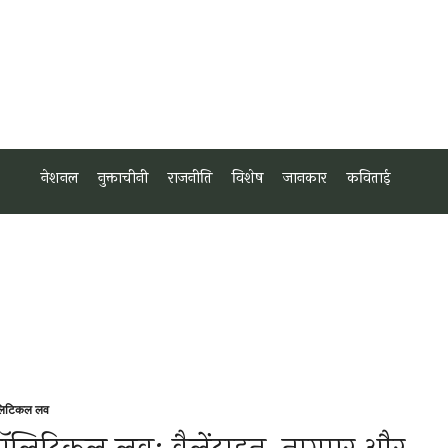
नेशनल
नुक्ताचीनी
राजनीति
विशेष
जानकार
कविताई
लिटिकल लव
sted