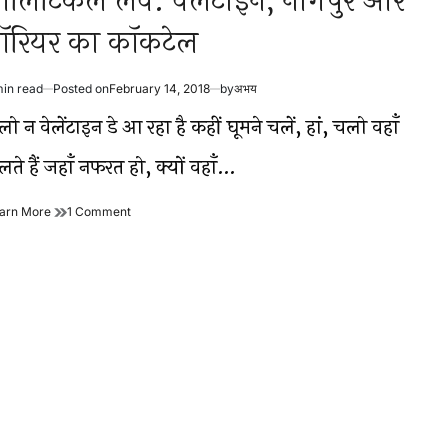
ॉलिटिकल लव: वैलेंटाइन, नागपुर और
ॉरियर का कॉकटेल
min read
Posted on
February 14, 2018
by
अभय
timated
ad
ो न वेलेंटाइन डे आ रहा है कहीं घूमने चलें, हां, चलो वहाँ
me
ते हैं जहाँ नफरत हो, क्यों वहाँ…
पॉलिटिकल
on
arn More
1 Comment
लव:
पॉलिटिकल
वैलेंटाइन,
लव:
नागपुर
वैलेंटाइन,
और
नागपुर
वॉरियर
और
का
वॉरियर
कॉकटेल
का
कॉकटेल