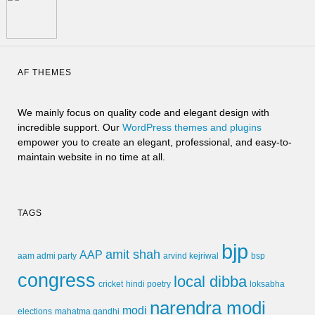
AF THEMES
We mainly focus on quality code and elegant design with
incredible support. Our
WordPress themes and plugins
empower you to create an elegant, professional, and easy-to-
maintain website in no time at all.
TAGS
bjp
amit shah
AAP
arvind kejriwal
aam admi party
bsp
congress
local dibba
cricket
loksabha
hindi poetry
narendra modi
modi
elections
mahatma gandhi