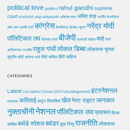
political love
rahul gandhi
supreme
politics
अमित शाह
court
virat kohli
yogi adityanath
अखिलेश यादव
अरविंद केजरीवाल
कांग्रेस
नरेंद्र मोदी
आप
आम आदमी पार्टी
चुनाव
केजरीवाल
क्रिकेट
बीजेपी
पॉलिटिकल लव
मोदी
मायावती
प्रियंका गांधी
मीडिया
योगी
लोकल डिब्बा
राहुल गांधी
लोकसभा चुनाव
आदित्यनाथ
राजनीति
हिंदी साहित्य
सुप्रीम कोर्ट
हिंदी कविता
सोनिया गांधी
CATEGORIES
इंटरनेशनल
Latest
Uncategorized
Lok Sabha Chunav 2024
खेल
जानकार
कविताई
गेस्ट राइटर
किताबिया
कार्टून
एक्सप्लेनर
नेशनल
नुक्ताचीनी
पॉलिटिकल लव
प्रवचन
फ़िल्म
राजनीति
बवंडर
बर्थडे स्पेशल
लोकसभा
समीक्षा
बुक रिव्यू