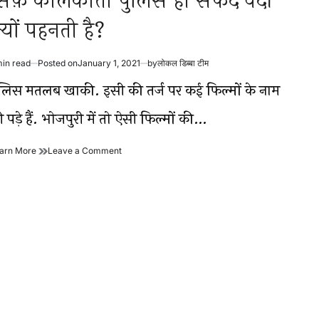
िर्फ़ कोलकाता पुलिस ही सफेद वर्दी
्यों पहनती है?
min read
Posted on
January 1, 2021
by
लोकल डिब्बा टीम
timated
ad
ुलिस मतलब खाकी. इसी की तर्ज पर कई फिल्मों के नाम
me
 पड़े हैं. भोजपुरी में तो ऐसी फिल्मों की…
सिर्फ़
on
arn More
Leave a Comment
कोलकाता
सिर्फ़
पुलिस
कोलकाता
ही
पुलिस
सफेद
ही
वर्दी
सफेद
क्यों
वर्दी
पहनती
क्यों
है?
पहनती
है?