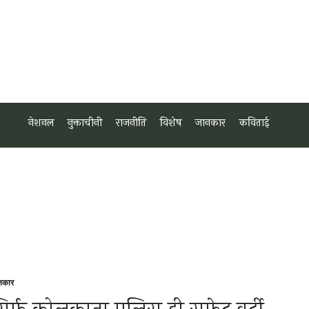
नेशनल
नुक्ताचीनी
राजनीति
विशेष
जानकार
कविताई
नकार
sted