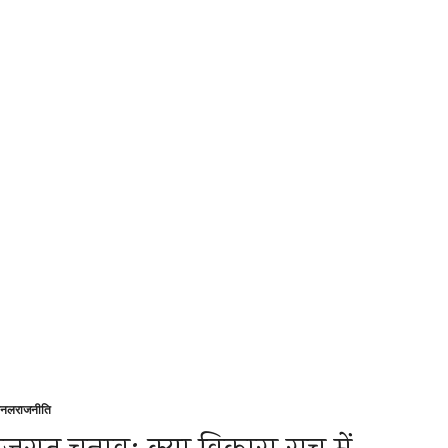
शनल
राजनीति
sted