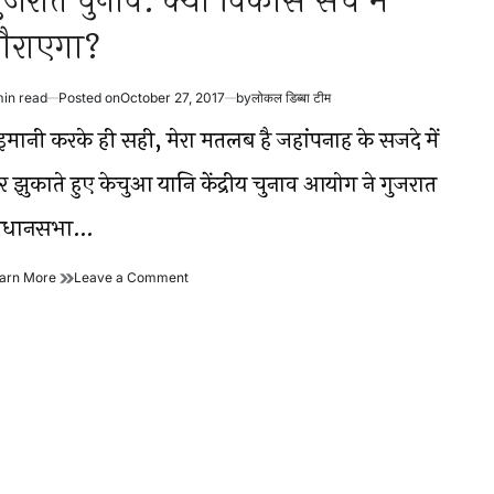
ुजरात चुनाव: क्या विकास सच में
ौराएगा?
min read
Posted on
October 27, 2017
by
लोकल डिब्बा टीम
timated
ad
ेइमानी करके ही सही, मेरा मतलब है जहांपनाह के सजदे में
me
र झुकाते हुए केचुआ यानि केंद्रीय चुनाव आयोग ने गुजरात
िधानसभा…
गुजरात
on
arn More
Leave a Comment
चुनाव:
गुजरात
क्या
चुनाव:
विकास
क्या
सच
विकास
में
सच
बौराएगा?
में
बौराएगा?