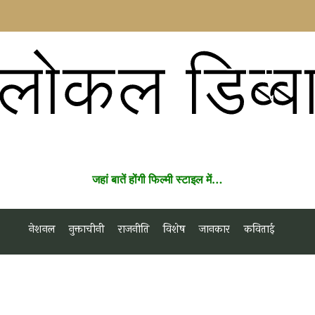
लोकल डिब्ब
जहां बातें होंगी फिल्मी स्टाइल में…
नेशनल
नुक्ताचीनी
राजनीति
विशेष
जानकार
कविताई