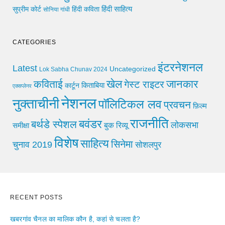
हिंदी साहित्य
सुप्रीम कोर्ट
हिंदी कविता
सोनिया गांधी
CATEGORIES
इंटरनेशनल
Latest
Uncategorized
Lok Sabha Chunav 2024
खेल
जानकार
कविताई
गेस्ट राइटर
किताबिया
कार्टून
एक्सप्लेनर
नेशनल
नुक्ताचीनी
पॉलिटिकल लव
प्रवचन
फ़िल्म
राजनीति
बवंडर
बर्थडे स्पेशल
लोकसभा
समीक्षा
बुक रिव्यू
विशेष
साहित्य
सिनेमा
चुनाव 2019
सोशलपुर
RECENT POSTS
खबरगांव चैनल का मालिक कौन है, कहां से चलता है?