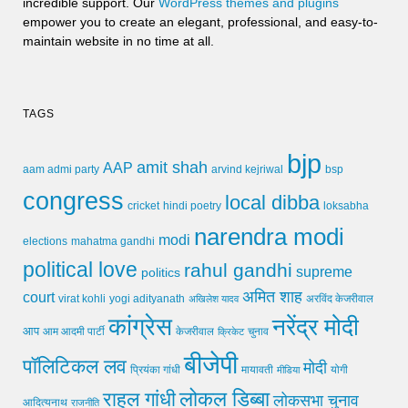
incredible support. Our
WordPress themes and plugins
empower you to create an elegant, professional, and easy-to-
maintain website in no time at all.
TAGS
bjp
amit shah
AAP
arvind kejriwal
aam admi party
bsp
congress
local dibba
cricket
loksabha
hindi poetry
narendra modi
modi
elections
mahatma gandhi
political love
rahul gandhi
supreme
politics
अमित शाह
court
virat kohli
yogi adityanath
अखिलेश यादव
अरविंद केजरीवाल
कांग्रेस
नरेंद्र मोदी
आप
आम आदमी पार्टी
चुनाव
केजरीवाल
क्रिकेट
बीजेपी
पॉलिटिकल लव
मोदी
मायावती
प्रियंका गांधी
मीडिया
योगी
लोकल डिब्बा
राहुल गांधी
लोकसभा चुनाव
आदित्यनाथ
राजनीति