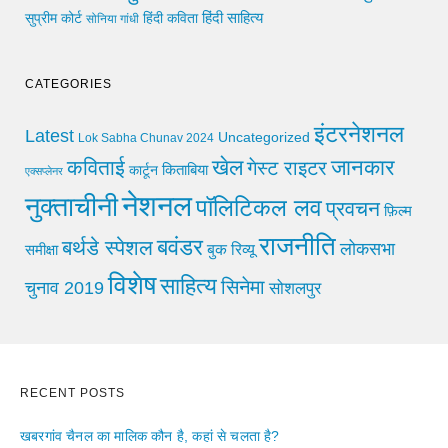
हिंदी साहित्य
सुप्रीम कोर्ट
हिंदी कविता
सोनिया गांधी
CATEGORIES
इंटरनेशनल
Latest
Uncategorized
Lok Sabha Chunav 2024
खेल
जानकार
कविताई
गेस्ट राइटर
किताबिया
कार्टून
एक्सप्लेनर
नेशनल
नुक्ताचीनी
पॉलिटिकल लव
प्रवचन
फ़िल्म
राजनीति
बवंडर
बर्थडे स्पेशल
लोकसभा
समीक्षा
बुक रिव्यू
विशेष
साहित्य
सिनेमा
चुनाव 2019
सोशलपुर
RECENT POSTS
खबरगांव चैनल का मालिक कौन है, कहां से चलता है?