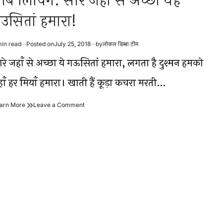
ॉब लिंचिंग: सारे जहां से अच्छा यह
उसितां हमारा!
min read
Posted on
July 25, 2018
by
लोकल डिब्बा टीम
timated
ad
ारे जहाँ से अच्छा ये गऊसितां हमारा, लगता है दुश्मन हमको
me
हाँ हर मियाँ हमारा। खाती हैं कूड़ा कचरा मरती…
मॉब
on
arn More
Leave a Comment
लिंचिंग:
मॉब
सारे
लिंचिंग:
जहां
सारे
से
जहां
अच्छा
से
यह
अच्छा
गउसितां
यह
हमारा!
गउसितां
हमारा!