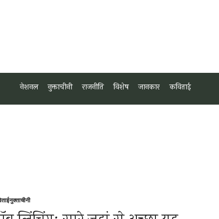
नेशनल
नुक्ताचीनी
राजनीति
विशेष
जानकार
कविताई
िताई
नुक्ताचीनी
sted