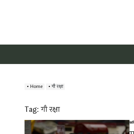
Home
गौ रक्षा
Tag:
गौ रक्षा
कव
Po
in