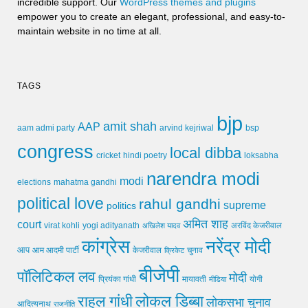
incredible support. Our
WordPress themes and plugins
empower you to create an elegant, professional, and easy-to-
maintain website in no time at all.
TAGS
bjp
amit shah
AAP
arvind kejriwal
aam admi party
bsp
congress
local dibba
cricket
loksabha
hindi poetry
narendra modi
modi
elections
mahatma gandhi
political love
rahul gandhi
supreme
politics
अमित शाह
court
virat kohli
yogi adityanath
अखिलेश यादव
अरविंद केजरीवाल
कांग्रेस
नरेंद्र मोदी
आप
आम आदमी पार्टी
चुनाव
केजरीवाल
क्रिकेट
बीजेपी
पॉलिटिकल लव
मोदी
मायावती
प्रियंका गांधी
मीडिया
योगी
लोकल डिब्बा
राहुल गांधी
लोकसभा चुनाव
आदित्यनाथ
राजनीति