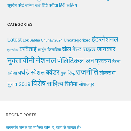
हिंदी साहित्य
सुप्रीम कोर्ट
हिंदी कविता
सोनिया गांधी
CATEGORIES
इंटरनेशनल
Latest
Uncategorized
Lok Sabha Chunav 2024
खेल
जानकार
कविताई
गेस्ट राइटर
किताबिया
कार्टून
एक्सप्लेनर
नेशनल
नुक्ताचीनी
पॉलिटिकल लव
प्रवचन
फ़िल्म
राजनीति
बवंडर
बर्थडे स्पेशल
लोकसभा
समीक्षा
बुक रिव्यू
विशेष
साहित्य
सिनेमा
चुनाव 2019
सोशलपुर
RECENT POSTS
खबरगांव चैनल का मालिक कौन है, कहां से चलता है?