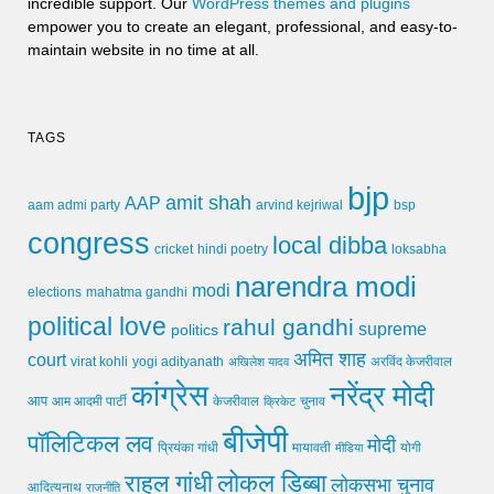
incredible support. Our
WordPress themes and plugins
empower you to create an elegant, professional, and easy-to-
maintain website in no time at all.
TAGS
bjp
amit shah
AAP
arvind kejriwal
aam admi party
bsp
congress
local dibba
cricket
loksabha
hindi poetry
narendra modi
modi
elections
mahatma gandhi
political love
rahul gandhi
supreme
politics
अमित शाह
court
virat kohli
yogi adityanath
अखिलेश यादव
अरविंद केजरीवाल
कांग्रेस
नरेंद्र मोदी
आप
आम आदमी पार्टी
चुनाव
केजरीवाल
क्रिकेट
बीजेपी
पॉलिटिकल लव
मोदी
मायावती
प्रियंका गांधी
मीडिया
योगी
लोकल डिब्बा
राहुल गांधी
लोकसभा चुनाव
आदित्यनाथ
राजनीति