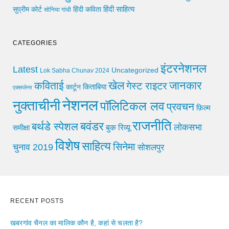
हिंदी साहित्य
सुप्रीम कोर्ट
हिंदी कविता
सोनिया गांधी
CATEGORIES
इंटरनेशनल
Latest
Uncategorized
Lok Sabha Chunav 2024
खेल
जानकार
कविताई
गेस्ट राइटर
किताबिया
कार्टून
एक्सप्लेनर
नेशनल
नुक्ताचीनी
पॉलिटिकल लव
प्रवचन
फ़िल्म
राजनीति
बवंडर
बर्थडे स्पेशल
लोकसभा
समीक्षा
बुक रिव्यू
विशेष
साहित्य
सिनेमा
चुनाव 2019
सोशलपुर
RECENT POSTS
खबरगांव चैनल का मालिक कौन है, कहां से चलता है?