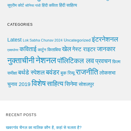
हिंदी साहित्य
सुप्रीम कोर्ट
हिंदी कविता
सोनिया गांधी
CATEGORIES
इंटरनेशनल
Latest
Uncategorized
Lok Sabha Chunav 2024
खेल
जानकार
कविताई
गेस्ट राइटर
किताबिया
कार्टून
एक्सप्लेनर
नेशनल
नुक्ताचीनी
पॉलिटिकल लव
प्रवचन
फ़िल्म
राजनीति
बवंडर
बर्थडे स्पेशल
लोकसभा
समीक्षा
बुक रिव्यू
विशेष
साहित्य
सिनेमा
चुनाव 2019
सोशलपुर
RECENT POSTS
खबरगांव चैनल का मालिक कौन है, कहां से चलता है?