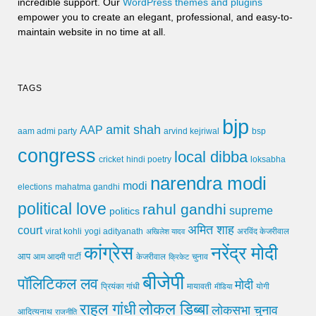
incredible support. Our
WordPress themes and plugins
empower you to create an elegant, professional, and easy-to-
maintain website in no time at all.
TAGS
bjp
amit shah
AAP
arvind kejriwal
aam admi party
bsp
congress
local dibba
cricket
loksabha
hindi poetry
narendra modi
modi
elections
mahatma gandhi
political love
rahul gandhi
supreme
politics
अमित शाह
court
virat kohli
yogi adityanath
अखिलेश यादव
अरविंद केजरीवाल
कांग्रेस
नरेंद्र मोदी
आप
आम आदमी पार्टी
चुनाव
केजरीवाल
क्रिकेट
बीजेपी
पॉलिटिकल लव
मोदी
मायावती
प्रियंका गांधी
मीडिया
योगी
लोकल डिब्बा
राहुल गांधी
लोकसभा चुनाव
आदित्यनाथ
राजनीति