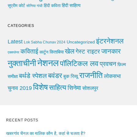
हिंदी साहित्य
सुप्रीम कोर्ट
हिंदी कविता
सोनिया गांधी
CATEGORIES
इंटरनेशनल
Latest
Uncategorized
Lok Sabha Chunav 2024
खेल
जानकार
कविताई
गेस्ट राइटर
किताबिया
कार्टून
एक्सप्लेनर
नेशनल
नुक्ताचीनी
पॉलिटिकल लव
प्रवचन
फ़िल्म
राजनीति
बवंडर
बर्थडे स्पेशल
लोकसभा
समीक्षा
बुक रिव्यू
विशेष
साहित्य
सिनेमा
चुनाव 2019
सोशलपुर
RECENT POSTS
खबरगांव चैनल का मालिक कौन है, कहां से चलता है?