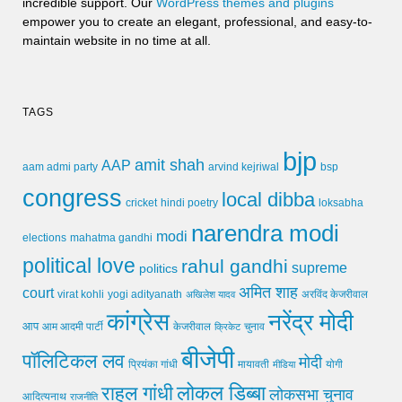
incredible support. Our
WordPress themes and plugins
empower you to create an elegant, professional, and easy-to-
maintain website in no time at all.
TAGS
bjp
amit shah
AAP
arvind kejriwal
aam admi party
bsp
congress
local dibba
cricket
loksabha
hindi poetry
narendra modi
modi
elections
mahatma gandhi
political love
rahul gandhi
supreme
politics
अमित शाह
court
virat kohli
yogi adityanath
अखिलेश यादव
अरविंद केजरीवाल
कांग्रेस
नरेंद्र मोदी
आप
आम आदमी पार्टी
चुनाव
केजरीवाल
क्रिकेट
बीजेपी
पॉलिटिकल लव
मोदी
मायावती
प्रियंका गांधी
मीडिया
योगी
लोकल डिब्बा
राहुल गांधी
लोकसभा चुनाव
आदित्यनाथ
राजनीति