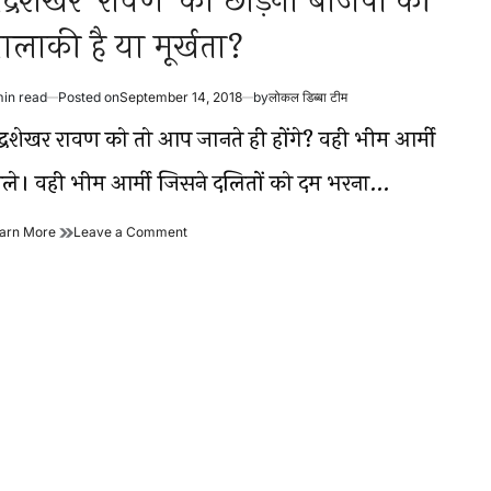
ंद्रशेखर ‘रावण’ को छोड़ना बीजेपी की
ालाकी है या मूर्खता?
min read
Posted on
September 14, 2018
by
लोकल डिब्बा टीम
timated
ad
ंद्रशेखर रावण को तो आप जानते ही होंगे? वही भीम आर्मी
me
ाले। वही भीम आर्मी जिसने दलितों को दम भरना…
चंद्रशेखर
on
arn More
Leave a Comment
‘रावण’
चंद्रशेखर
को
‘रावण’
छोड़ना
को
बीजेपी
छोड़ना
की
बीजेपी
चालाकी
की
है
चालाकी
या
है
मूर्खता?
या
मूर्खता?