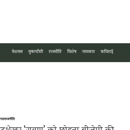
नेशनल
नुक्ताचीनी
राजनीति
विशेष
जानकार
कविताई
शनल
राजनीति
sted