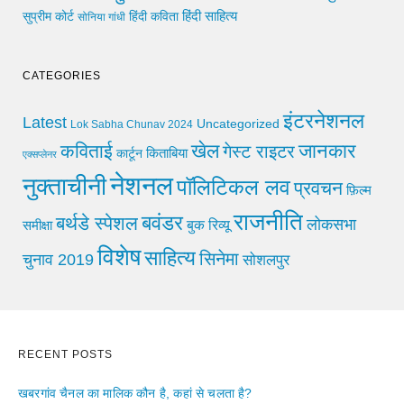
हिंदी साहित्य
सुप्रीम कोर्ट
हिंदी कविता
सोनिया गांधी
CATEGORIES
इंटरनेशनल
Latest
Uncategorized
Lok Sabha Chunav 2024
खेल
जानकार
कविताई
गेस्ट राइटर
किताबिया
कार्टून
एक्सप्लेनर
नेशनल
नुक्ताचीनी
पॉलिटिकल लव
प्रवचन
फ़िल्म
राजनीति
बवंडर
बर्थडे स्पेशल
लोकसभा
समीक्षा
बुक रिव्यू
विशेष
साहित्य
सिनेमा
चुनाव 2019
सोशलपुर
RECENT POSTS
खबरगांव चैनल का मालिक कौन है, कहां से चलता है?