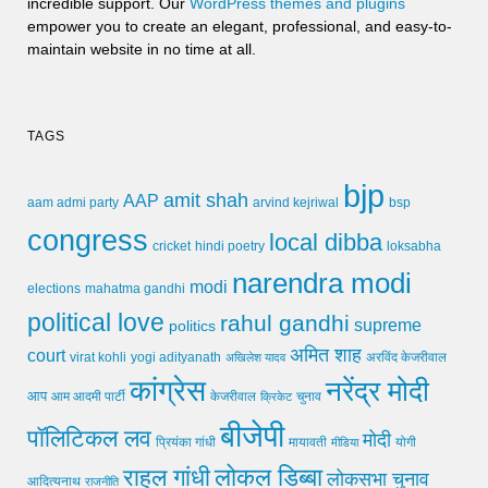
incredible support. Our
WordPress themes and plugins
empower you to create an elegant, professional, and easy-to-
maintain website in no time at all.
TAGS
bjp
amit shah
AAP
arvind kejriwal
aam admi party
bsp
congress
local dibba
cricket
loksabha
hindi poetry
narendra modi
modi
elections
mahatma gandhi
political love
rahul gandhi
supreme
politics
अमित शाह
court
virat kohli
yogi adityanath
अखिलेश यादव
अरविंद केजरीवाल
कांग्रेस
नरेंद्र मोदी
आप
आम आदमी पार्टी
चुनाव
केजरीवाल
क्रिकेट
बीजेपी
पॉलिटिकल लव
मोदी
मायावती
प्रियंका गांधी
मीडिया
योगी
लोकल डिब्बा
राहुल गांधी
लोकसभा चुनाव
आदित्यनाथ
राजनीति