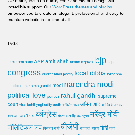
We mainly focus on quality code and elegant design with
incredible support. Our
WordPress themes and plugins
empower you to create an elegant, professional, and easy-to-
maintain website in no time at all.
TAGS
bjp
amit shah
AAP
arvind kejriwal
aam admi party
bsp
congress
local dibba
cricket
loksabha
hindi poetry
narendra modi
modi
elections
mahatma gandhi
political love
rahul gandhi
supreme
politics
अमित शाह
court
virat kohli
yogi adityanath
अखिलेश यादव
अरविंद केजरीवाल
कांग्रेस
नरेंद्र मोदी
आप
आम आदमी पार्टी
चुनाव
केजरीवाल
क्रिकेट
बीजेपी
पॉलिटिकल लव
मोदी
मायावती
प्रियंका गांधी
मीडिया
योगी