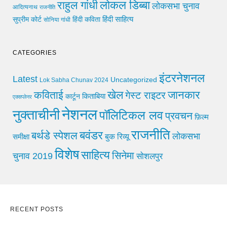
लोकल डिब्बा
राहुल गांधी
लोकसभा चुनाव
आदित्यनाथ
राजनीति
हिंदी साहित्य
सुप्रीम कोर्ट
हिंदी कविता
सोनिया गांधी
CATEGORIES
इंटरनेशनल
Latest
Uncategorized
Lok Sabha Chunav 2024
खेल
जानकार
कविताई
गेस्ट राइटर
किताबिया
कार्टून
एक्सप्लेनर
नेशनल
नुक्ताचीनी
पॉलिटिकल लव
प्रवचन
फ़िल्म
राजनीति
बवंडर
बर्थडे स्पेशल
लोकसभा
समीक्षा
बुक रिव्यू
विशेष
साहित्य
सिनेमा
चुनाव 2019
सोशलपुर
RECENT POSTS