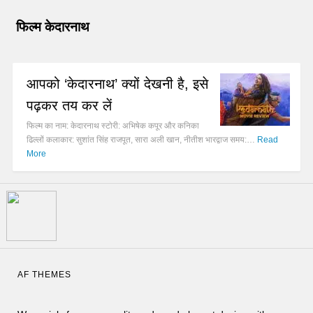
फिल्म केदारनाथ
आपको ‘केदारनाथ’ क्यों देखनी है, इसे
पढ़कर तय कर लें
फिल्म का नाम: केदारनाथ स्टोरी: अभिषेक कपूर और कनिका
ढिल्लों कलाकार: सुशांत सिंह राजपूत, सारा अली खान, नीतीश भारद्वाज समय:…
Read
More
AF THEMES