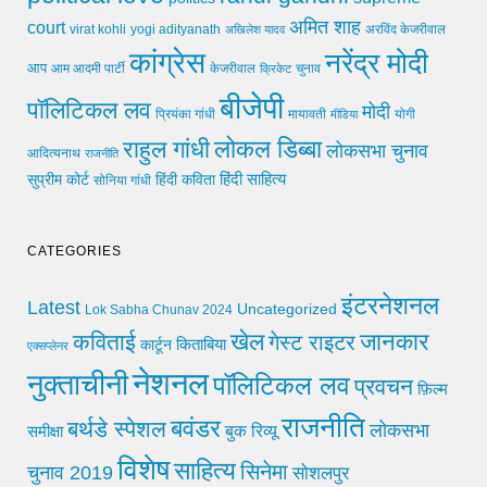
अमित शाह
court
virat kohli
yogi adityanath
अखिलेश यादव
अरविंद केजरीवाल
कांग्रेस
नरेंद्र मोदी
आप
आम आदमी पार्टी
चुनाव
केजरीवाल
क्रिकेट
बीजेपी
पॉलिटिकल लव
मोदी
मायावती
प्रियंका गांधी
मीडिया
योगी
लोकल डिब्बा
राहुल गांधी
लोकसभा चुनाव
आदित्यनाथ
राजनीति
हिंदी साहित्य
सुप्रीम कोर्ट
हिंदी कविता
सोनिया गांधी
CATEGORIES
इंटरनेशनल
Latest
Uncategorized
Lok Sabha Chunav 2024
खेल
जानकार
कविताई
गेस्ट राइटर
किताबिया
कार्टून
एक्सप्लेनर
नेशनल
नुक्ताचीनी
पॉलिटिकल लव
प्रवचन
फ़िल्म
राजनीति
बवंडर
बर्थडे स्पेशल
लोकसभा
समीक्षा
बुक रिव्यू
विशेष
साहित्य
सिनेमा
चुनाव 2019
सोशलपुर