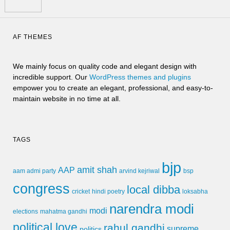
AF THEMES
We mainly focus on quality code and elegant design with
incredible support. Our
WordPress themes and plugins
empower you to create an elegant, professional, and easy-to-
maintain website in no time at all.
TAGS
bjp
amit shah
AAP
arvind kejriwal
aam admi party
bsp
congress
local dibba
cricket
loksabha
hindi poetry
narendra modi
modi
elections
mahatma gandhi
political love
rahul gandhi
supreme
politics