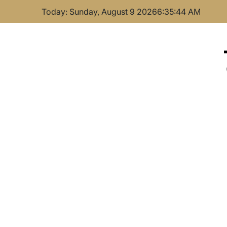
Skip
Today: Sunday, August 9 2026
6
:
35
:
44
AM
to
content