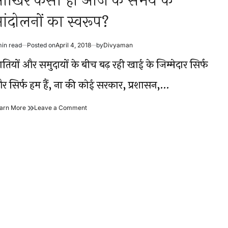
खिर कैसा हो आज के समय के
ंदोलनों का स्वरूप?
min read
Posted on
April 4, 2018
by
Divyaman
timated
ad
ातियों और समुदायों के बीच बढ़ रही खाई के जिम्मेदार सिर्फ
me
र सिर्फ हम हैं, ना की कोई सरकार, प्रशासन,…
आखिर
on
arn More
Leave a Comment
कैसा
आखिर
हो
कैसा
आज
हो
के
आज
समय
के
के
समय
आंदोलनों
के
का
आंदोलनों
स्वरूप?
का
स्वरूप?