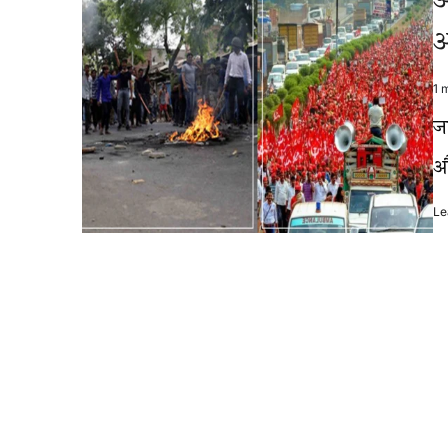
आ
आ
1 
Es
re
ज
ti
औ
Le