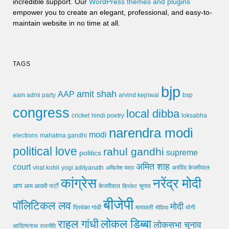
incredible support. Our
WordPress themes and plugins
empower you to create an elegant, professional, and easy-to-
maintain website in no time at all.
TAGS
bjp
amit shah
AAP
arvind kejriwal
aam admi party
bsp
congress
local dibba
cricket
loksabha
hindi poetry
narendra modi
modi
elections
mahatma gandhi
political love
rahul gandhi
supreme
politics
अमित शाह
court
virat kohli
yogi adityanath
अखिलेश यादव
अरविंद केजरीवाल
कांग्रेस
नरेंद्र मोदी
आप
आम आदमी पार्टी
चुनाव
केजरीवाल
क्रिकेट
बीजेपी
पॉलिटिकल लव
मोदी
मायावती
प्रियंका गांधी
मीडिया
योगी
लोकल डिब्बा
राहुल गांधी
लोकसभा चुनाव
आदित्यनाथ
राजनीति