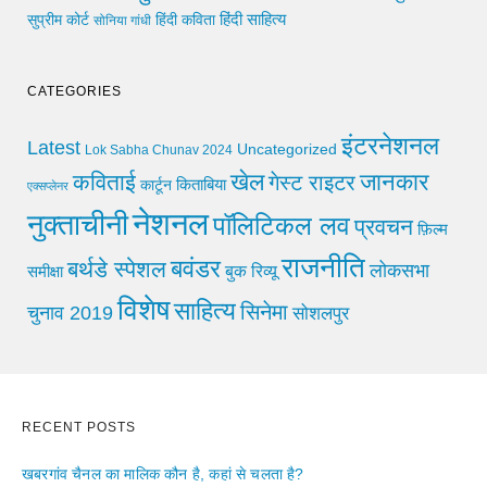
हिंदी साहित्य
सुप्रीम कोर्ट
हिंदी कविता
सोनिया गांधी
CATEGORIES
इंटरनेशनल
Latest
Uncategorized
Lok Sabha Chunav 2024
खेल
जानकार
कविताई
गेस्ट राइटर
किताबिया
कार्टून
एक्सप्लेनर
नेशनल
नुक्ताचीनी
पॉलिटिकल लव
प्रवचन
फ़िल्म
राजनीति
बवंडर
बर्थडे स्पेशल
लोकसभा
समीक्षा
बुक रिव्यू
विशेष
साहित्य
सिनेमा
चुनाव 2019
सोशलपुर
RECENT POSTS
खबरगांव चैनल का मालिक कौन है, कहां से चलता है?