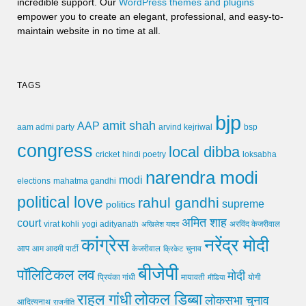
incredible support. Our
WordPress themes and plugins
empower you to create an elegant, professional, and easy-to-
maintain website in no time at all.
TAGS
bjp
amit shah
AAP
arvind kejriwal
aam admi party
bsp
congress
local dibba
cricket
loksabha
hindi poetry
narendra modi
modi
elections
mahatma gandhi
political love
rahul gandhi
supreme
politics
अमित शाह
court
virat kohli
yogi adityanath
अखिलेश यादव
अरविंद केजरीवाल
कांग्रेस
नरेंद्र मोदी
आप
आम आदमी पार्टी
चुनाव
केजरीवाल
क्रिकेट
बीजेपी
पॉलिटिकल लव
मोदी
मायावती
प्रियंका गांधी
मीडिया
योगी
लोकल डिब्बा
राहुल गांधी
लोकसभा चुनाव
आदित्यनाथ
राजनीति