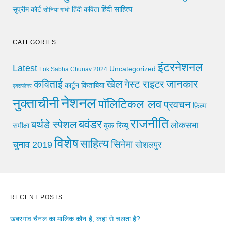
हिंदी साहित्य
सुप्रीम कोर्ट
हिंदी कविता
सोनिया गांधी
CATEGORIES
इंटरनेशनल
Latest
Uncategorized
Lok Sabha Chunav 2024
खेल
जानकार
कविताई
गेस्ट राइटर
किताबिया
कार्टून
एक्सप्लेनर
नेशनल
नुक्ताचीनी
पॉलिटिकल लव
प्रवचन
फ़िल्म
राजनीति
बवंडर
बर्थडे स्पेशल
लोकसभा
समीक्षा
बुक रिव्यू
विशेष
साहित्य
सिनेमा
चुनाव 2019
सोशलपुर
RECENT POSTS
खबरगांव चैनल का मालिक कौन है, कहां से चलता है?